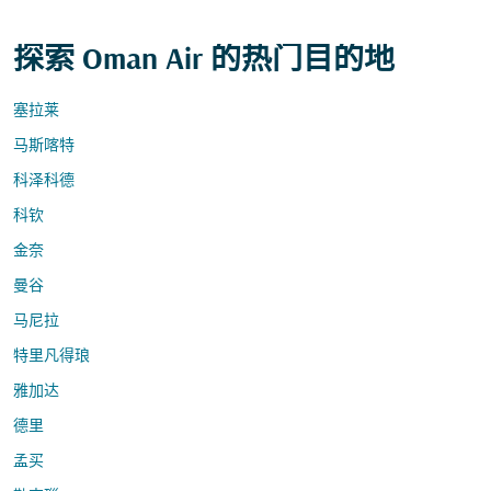
探索 Oman Air 的热门目的地
塞拉莱
马斯喀特
科泽科德
科钦
金奈
曼谷
马尼拉
特里凡得琅
雅加达
德里
孟买