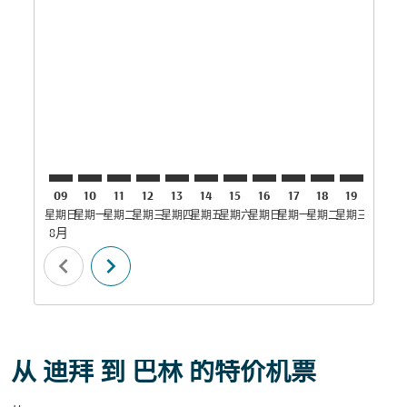
DXB–BAH: cmp-view-offers-disclaimer. 寻找优惠
DXB–BAH: cmp-view-offers-disclaimer. 寻找优惠
DXB–BAH: cmp-view-offers-disclaimer. 寻
DXB–BAH: cmp-view-offers-disclaime
DXB–BAH: cmp-view-offers-discla
DXB–BAH: cmp-view-offers-di
DXB–BAH: cmp-view-offer
DXB–BAH: cmp-view-o
DXB–BAH: cmp-vie
DXB–BAH: cmp
DXB–BAH:
DXB–B
D
09
10
11
12
13
14
15
16
17
18
19
20
星期日
星期一
星期二
星期三
星期四
星期五
星期六
星期日
星期一
星期二
星期三
星期四
星
8月
chevron_left
chevron_right
从 迪拜 到 巴林 的特价机票