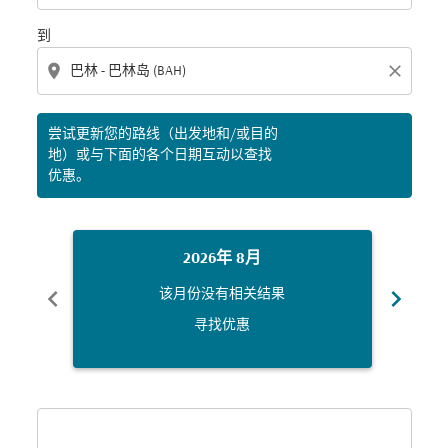
到
location_on
close
尝试更新您的路线（出发地和/或目的
地）或与下面的各个日期互动以查找
优惠。
2026年 8月
chevron_left
chevron_right
该月份没有相关结果
寻找优惠
Displaying fares for 八月-2026