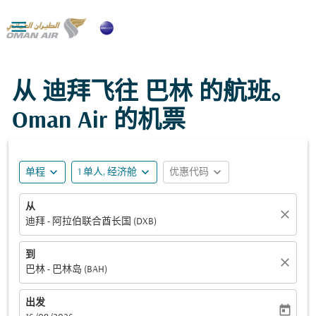

从 迪拜飞往 巴林 的航班。
Oman Air 的机票
expand_more
expand_more
expand_more
单程
1 单人, 经济舱
优惠代码
从
close
迪拜 - 阿拉伯联合酋长国 (DXB)
到
close
巴林 - 巴林岛 (BAH)
出发
today