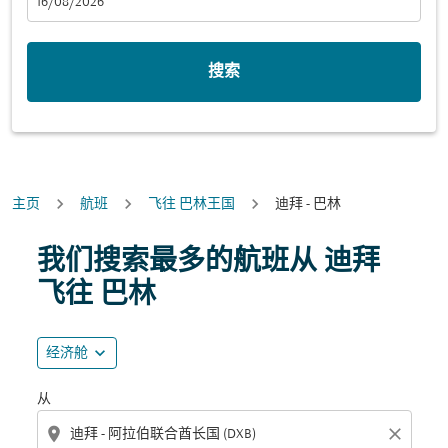
fc-booking-departure-date-aria-label
16/08/2026
搜索
主页
航班
飞往 巴林王国
迪拜 - 巴林
尝试更新您的路线（出发地和/或目的地）或与下面的各个
我们搜索最多的航班从 迪拜
飞往 巴林
expand_more
经济舱
从
location_on
close