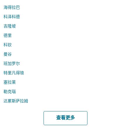
海得拉巴
科泽科德
吉隆坡
德里
科钦
曼谷
班加罗尔
特里凡得琅
塞拉莱
勒克瑙
达累斯萨拉姆
查看更多