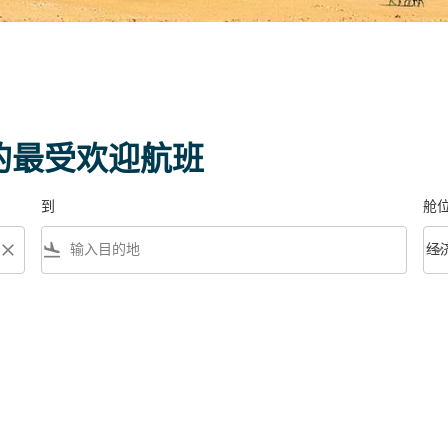
 的最受欢迎航班
到
舱
close
flight_land
keyboard_arrow_down
经
舱位等