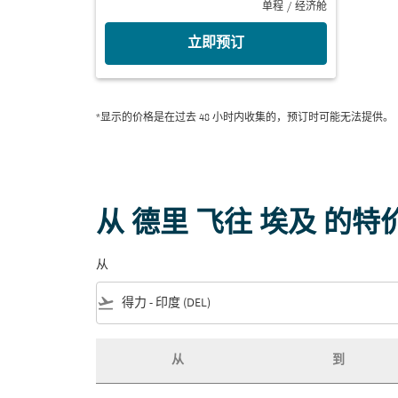
单程
/
经济舱
立即预订
*显示的价格是在过去 48 小时内收集的，预订时可能无法提供。
从 德里 飞往 埃及 的特
从
flight_takeoff
从
到
从 德里 飞往 埃及 的特价机票