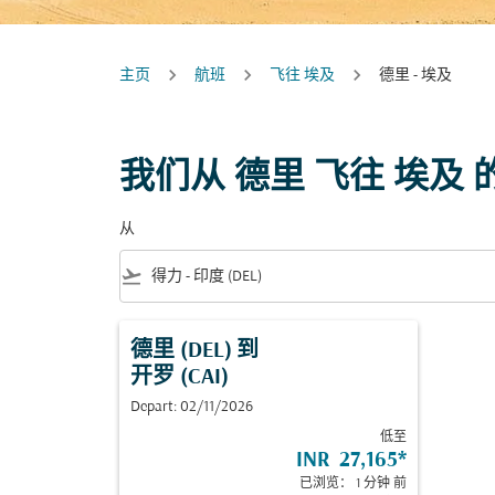
主页
航班
飞往 埃及
德里 - 埃及
我们从 德里 飞往 埃及
从
flight_takeoff
德里 (DEL)
到
开罗 (CAI)
Depart: 02/11/2026
低至
INR 27,165
*
已浏览： 1 分钟 前