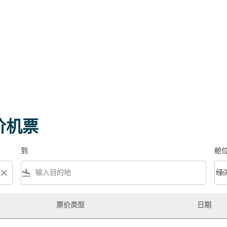
价机票
到
舱
close
flight_land
keyboard_arrow_down
经
舱位等
票价类型
日期