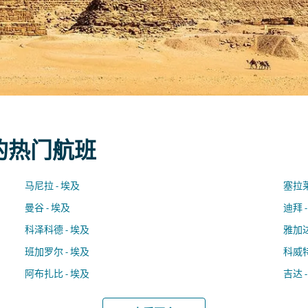
 的热门航班
马尼拉 - 埃及
塞拉莱
曼谷 - 埃及
迪拜 
科泽科德 - 埃及
雅加达
班加罗尔 - 埃及
科威特
阿布扎比 - 埃及
吉达 