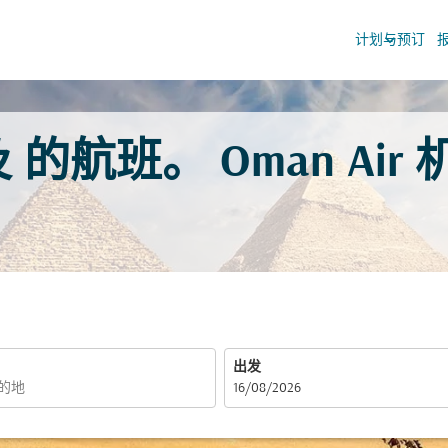
keyboard_arrow_down
计划与预订
的航班。 Oman Air
出发
fc-booking-departure-date-aria-label
16/08/2026