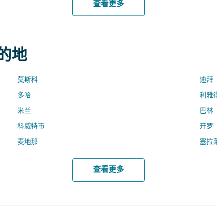
查看更多
目的地
莫斯科
迪拜
多哈
利雅
米兰
巴林
科威特市
开罗
麦地那
塞拉
查看更多