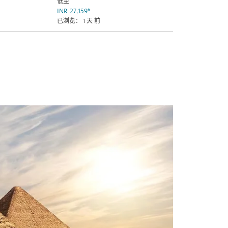
低至
INR 27,159
*
已浏览： 1 天 前