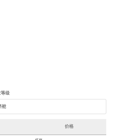
位等级
济舱
级 option 经济舱 Selected
价格