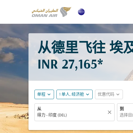
从德里飞往 埃及 
INR 27,165*
expand_more
expand_more
expand_more
单程
1 单人, 经济舱
优惠代码
从
到
close