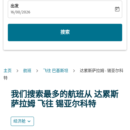
出发
today
fc-booking-departure-date-aria-label
16/08/2026
搜索
主页
航班
飞往 巴基斯坦
达累斯萨拉姆 - 锡亚尔科
特
尝试更新您的路线（出发地和/或目的地）或与下面的各个
我们搜索最多的航班从 达累斯
萨拉姆 飞往 锡亚尔科特
expand_more
经济舱