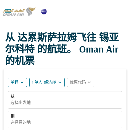

从 达累斯萨拉姆飞往 锡亚
尔科特 的航班。 Oman Air
的机票
expand_more
expand_more
expand_more
单程
1 单人, 经济舱
优惠代码
从
选择出发地
到
选择目的地