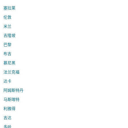
塞拉莱
伦敦
米兰
吉隆坡
巴黎
布吉
慕尼黑
法兰克福
达卡
阿姆斯特丹
马斯喀特
利雅得
吉达
多哈