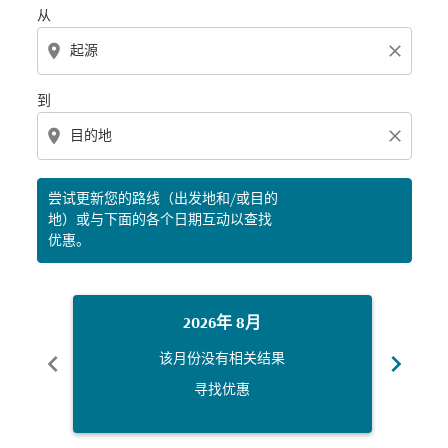
从
location_on
close
到
location_on
close
尝试更新您的路线（出发地和/或目的
地）或与下面的各个日期互动以查找
优惠。
2026年 8月
chevron_left
chevron_right
该月份没有相关结果
寻找优惠