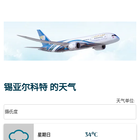
锡亚尔科特 的天气
天气单位
:
Weather unit option 摄氏度 Selected
keyboard_arrow_down
摄氏度
34°C
星期日