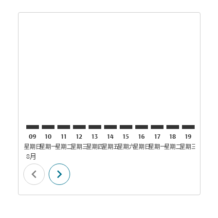
Displaying fares for 八月-2026
DAR–SKT: cmp-view-offers-disclaimer. 寻找优惠
DAR–SKT: cmp-view-offers-disclaimer. 寻找优惠
DAR–SKT: cmp-view-offers-disclaimer. 寻
DAR–SKT: cmp-view-offers-disclaimer
DAR–SKT: cmp-view-offers-discla
DAR–SKT: cmp-view-offers-di
DAR–SKT: cmp-view-offer
DAR–SKT: cmp-view-of
DAR–SKT: cmp-vie
DAR–SKT: cmp
DAR–SKT:
DAR–S
D
09
10
11
12
13
14
15
16
17
18
19
20
星期日
星期一
星期二
星期三
星期四
星期五
星期六
星期日
星期一
星期二
星期三
星期四
星
8月
chevron_left
chevron_right