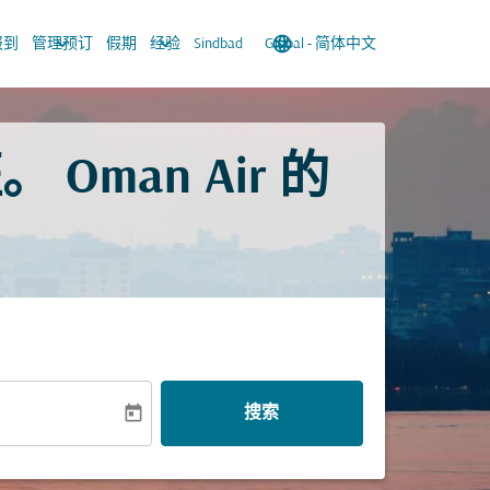
keyboard_arrow_down
keyboard_arrow_down
language
keyboard_arrow_down
报到
管理预订
假期
经验
Sindbad
Global
-
简体中文
man Air 的
today
搜索