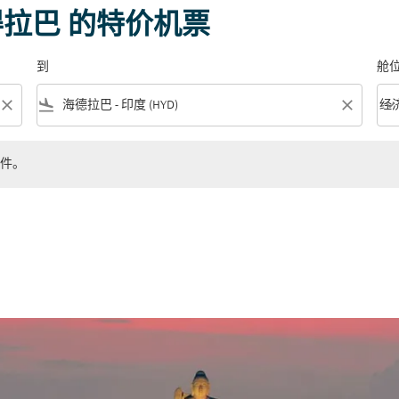
得拉巴 的特价机票
到
舱
close
flight_land
close
keyboard_arrow_down
经
舱位等
件。
。