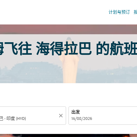
keyboard_arrow_down
计划与预订
往 海得拉巴 的航班。 O
出发
close
fc-booking-departure-date-aria-label
14/08/2026