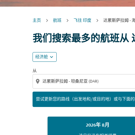
主页
航班
飞往 印度
达累斯萨拉姆 - 
尝试更新您的路线（出发地和/或目的地）或与
我们搜索最多的航班从 
expand_more
经济舱
从
location_on
尝试更新您的路线（出发地和/或目的地）或与下面
2026年 8月