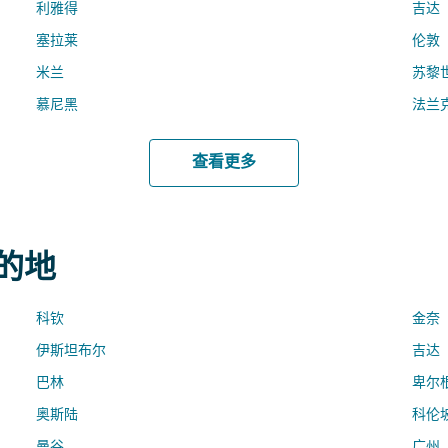
利雅得
吉达
塞拉莱
伦敦
米兰
苏黎
慕尼黑
法兰
查看更多
目的地
科钦
金奈
伊斯坦布尔
吉达
巴林
卑尔
奥斯陆
科伦
曼谷
广州