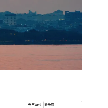
Weather unit option 摄氏度 Selecte
keyboard_arrow_down
天气单位
:
摄氏度