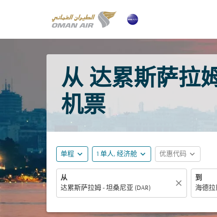
从 达累斯萨拉姆飞
机票
expand_more
expand_more
expand_more
单程
1 单人, 经济舱
优惠代码
从
到
close