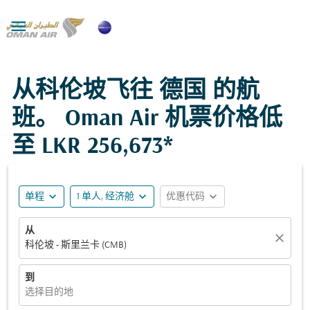

从科伦坡飞往 德国 的航
班。 Oman Air 机票价格低
至
LKR 256,673*
expand_more
expand_more
expand_more
单程
1 单人, 经济舱
优惠代码
从
close
科伦坡 - 斯里兰卡 (CMB)
到
选择目的地