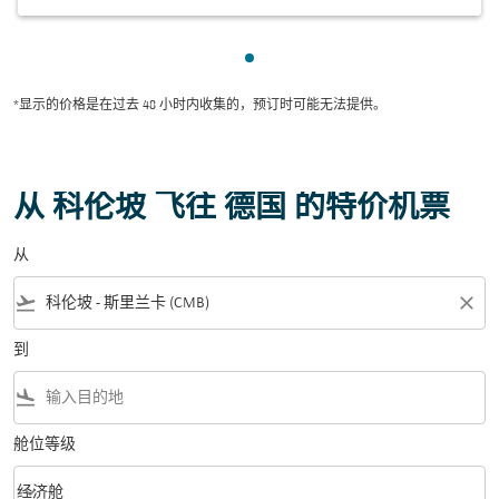
显示 cmp-pagination-showing
*显示的价格是在过去 48 小时内收集的，预订时可能无法提供。
从 科伦坡 飞往 德国 的特价机票
从
flight_takeoff
close
到
flight_land
舱位等级
keyboard_arrow_down
经济舱