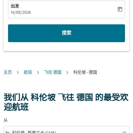
出发
today
fc-booking-departure-date-aria-label
14/08/2026
搜索
主页
航班
飞往 德国
科伦坡 - 德国
我们从 科伦坡 飞往 德国 的最受欢
迎航班
从