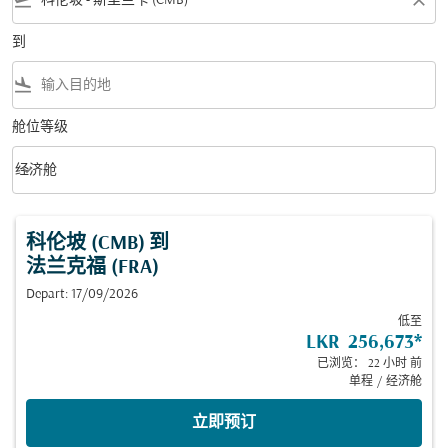
flight_takeoff
close
到
flight_land
舱位等级
keyboard_arrow_down
经济舱
舱位等级 option 经济舱 Selected
科伦坡 (CMB)
到
法兰克福 (FRA)
Depart: 17/09/2026
低至
LKR 256,673
*
已浏览： 22 小时 前
单程
/
经济舱
立即预订