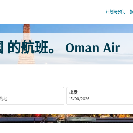
keyboard_arrow_down
计划与预订
的航班。 Oman Air
出发
fc-booking-departure-date-aria-label
13/08/2026