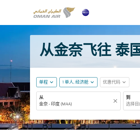
从金奈飞往 泰国 
expand_more
expand_more
expand_more
单程
1 单人, 经济舱
优惠代码
从
到
close