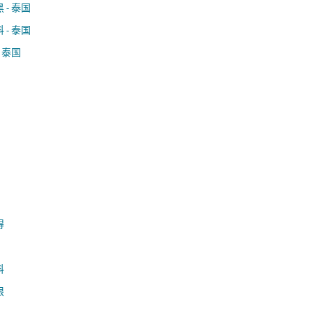
 - 泰国
 - 泰国
- 泰国
得
科
根