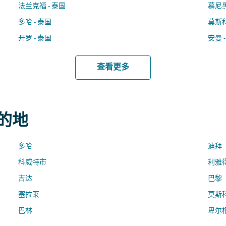
法兰克福 - 泰国
慕尼黑
多哈 - 泰国
莫斯科
开罗 - 泰国
安曼 
查看更多
目的地
多哈
迪拜
科威特市
利雅
吉达
巴黎
塞拉莱
莫斯
巴林
卑尔