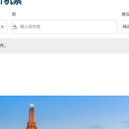
价机票
到
舱
close
flight_land
keyboard_arrow_down
经
舱位等
件。