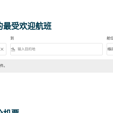
 的最受欢迎航班
到
舱
close
flight_land
keyboard_arrow_down
经
舱位等
件。