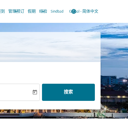
keyboard_arrow_down
keyboard_arrow_down
language
keyboard_arrow_down
报到
管理预订
假期
经验
Sindbad
Global
-
简体中文
today
搜索