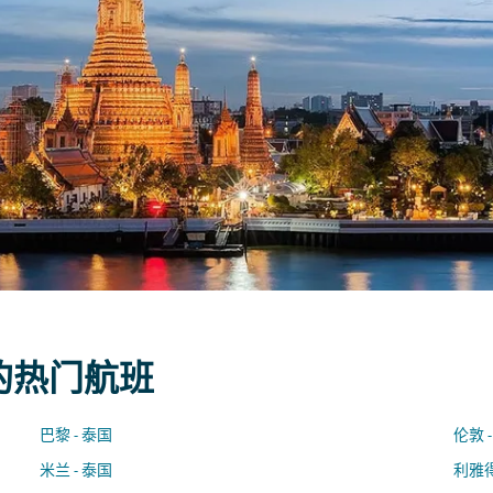
 的热门航班
巴黎 - 泰国
伦敦 
米兰 - 泰国
利雅得