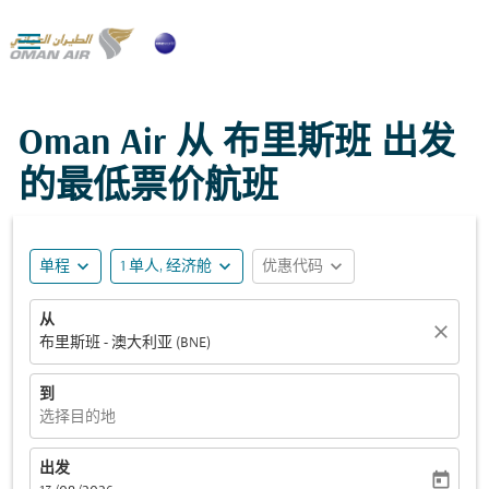

Oman Air 从 布里斯班 出发
的最低票价航班
expand_more
expand_more
expand_more
单程
1 单人, 经济舱
优惠代码
从
close
布里斯班 - 澳大利亚 (BNE)
到
选择目的地
出发
today