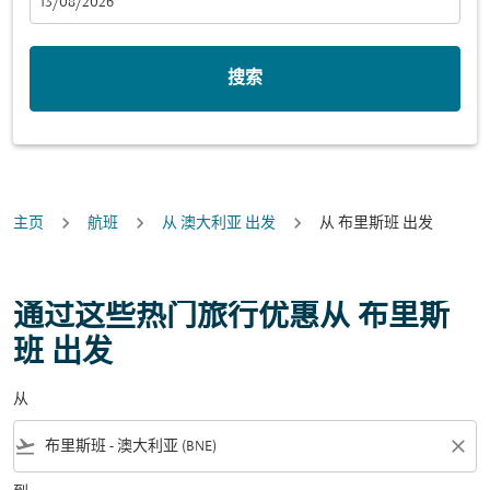
fc-booking-departure-date-aria-label
13/08/2026
搜索
主页
航班
从 澳大利亚 出发
从 布里斯班 出发
通过这些热门旅行优惠从 布里斯
班 出发
从
flight_takeoff
close