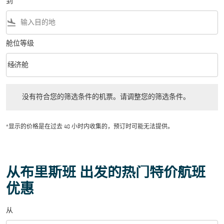
到
flight_land
舱位等级
keyboard_arrow_down
经济舱
舱位等级 option 经济舱 Selected
没有符合您的筛选条件的机票。请调整您的筛选条件。
没有符合您的筛选条件的机票。请调整您的筛选条件。
*显示的价格是在过去 48 小时内收集的，预订时可能无法提供。
从布里斯班 出发的热门特价航班
优惠
从