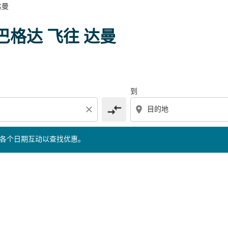
达曼
下面的各个日期互动以查找优惠。
巴格达 飞往 达曼
到
compare_arrows
close
location_on
的各个日期互动以查找优惠。