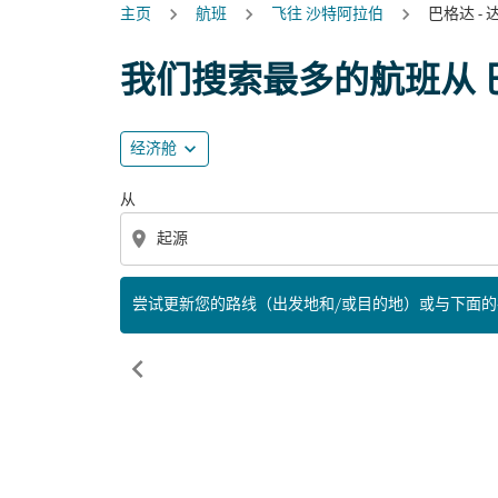
主页
航班
飞往 沙特阿拉伯
巴格达 - 
尝试更新您的路线（出发地和/或目的地）或与
我们搜索最多的航班从 
expand_more
经济舱
从
location_on
尝试更新您的路线（出发地和/或目的地）或与下面
chevron_left