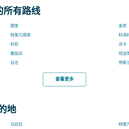
 的所有路线
德里
金奈
特里凡得琅
科泽
科钦
达卡
雅加达
班加
台北
伊斯
查看更多
目的地
马尼拉
特里