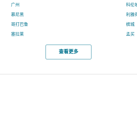
广州
科伦
慕尼黑
利雅
哥打巴鲁
槟城
塞拉莱
孟买
查看更多