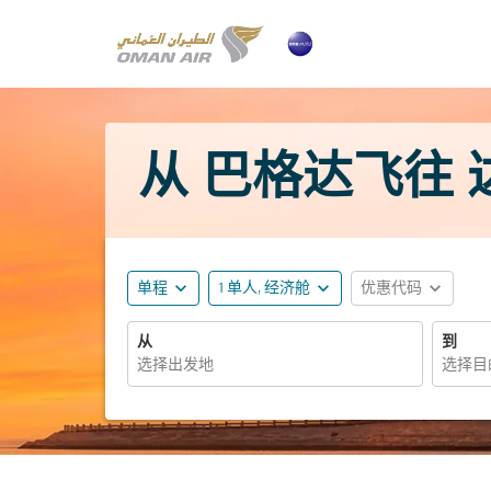
从 巴格达飞往 达
expand_more
expand_more
expand_more
单程
1 单人, 经济舱
优惠代码
从
到