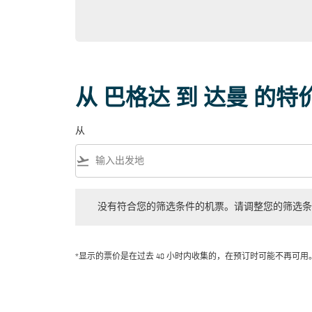
从 巴格达 到 达曼 的特
从
flight_takeoff
没有符合您的筛选条件的机票。请调整您的筛选条件。
没有符合您的筛选条件的机票。请调整您的筛选条
*显示的票价是在过去 48 小时内收集的，在预订时可能不再可用