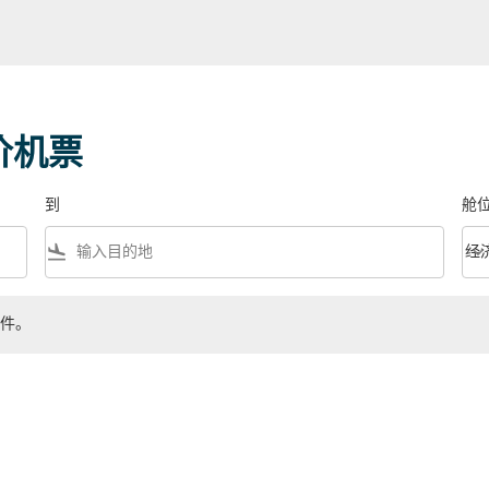
价机票
到
舱
flight_land
keyboard_arrow_down
经
舱位等
件。
。