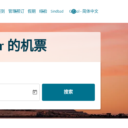
keyboard_arrow_down
keyboard_arrow_down
language
keyboard_arrow_down
报到
管理预订
假期
经验
Sindbad
Global
-
简体中文
r 的机票
today
搜索