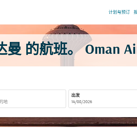
keyboard_arrow_down
计划与预订
曼 的航班。 Oman Ai
出发
fc-booking-departure-date-aria-label
14/08/2026