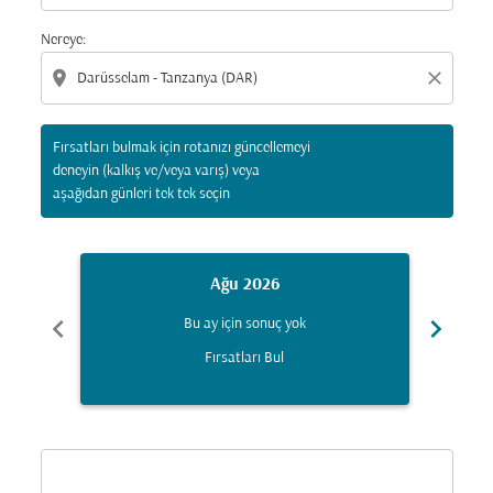
Nereye:
location_on
close
Fırsatları bulmak için rotanızı güncellemeyi
deneyin (kalkış ve/veya varış) veya
aşağıdan günleri tek tek seçin
Ağu 2026
chevron_left
chevron_right
Bu ay için sonuç yok
Fırsatları Bul
Displaying fares for Ağustos-2026