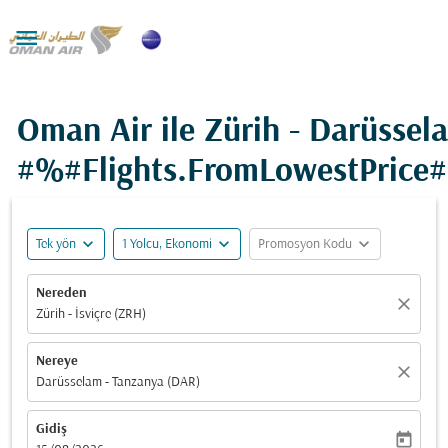

Oman Air ile Zürih - Darüssel
#%#Flights.FromLowestPrice
expand_more
expand_more
expand_more
Tek yön
1 Yolcu, Ekonomi
Promosyon Kodu
Nereden
close
Zürih - İsviçre (ZRH)
Nereye
close
Darüsselam - Tanzanya (DAR)
Gidiş
today