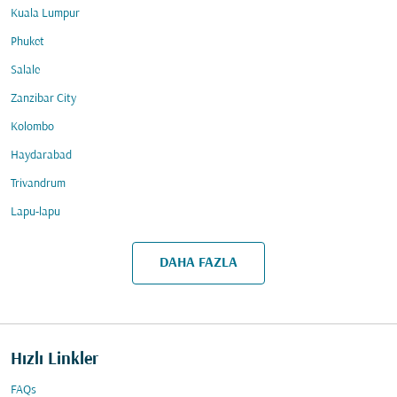
Kuala Lumpur
Phuket
Salale
Zanzibar City
Kolombo
Haydarabad
Trivandrum
Lapu-lapu
DAHA FAZLA
Hızlı Linkler
FAQs