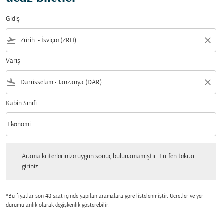
Gidiş
flight_takeoff
close
Varış
flight_land
close
Kabin Sınıfı
keyboard_arrow_down
Ekonomi
Kabin Sınıfı option Ekonomi Selected
Arama kriterlerinize uygun sonuç bulunamamıştır. Lutfen tekrar giriniz.
Arama kriterlerinize uygun sonuç bulunamamıştır. Lutfen tekrar
giriniz.
*Bu fiyatlar son 48 saat içinde yapılan aramalara gore listelenmiştir. Ücretler ve yer
durumu anlık olarak değişkenlik gösterebilir.