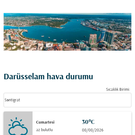
Darüsselam hava durumu
Sıcaklık Birimi
:
Weather unit option Santigrat Selected
keyboard_arrow_down
Santigrat
30°C
Cumartesi
az bulutlu
08/08/2026