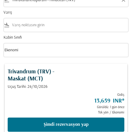
flight_takeoff
close
Varış
flight_land
Kabin Sınıfı
keyboard_arrow_down
Ekonomi
Kabin Sınıfı option Ekonomi Selected
Trivandrum (TRV)
-
Maskat (MCT)
Uçuş Tarihi: 24/10/2026
Gidiş
13,659 INR
*
Görüldü: 1 gün önce
Tek yön
/
Ekonomi
Şimdi rezervasyon yap