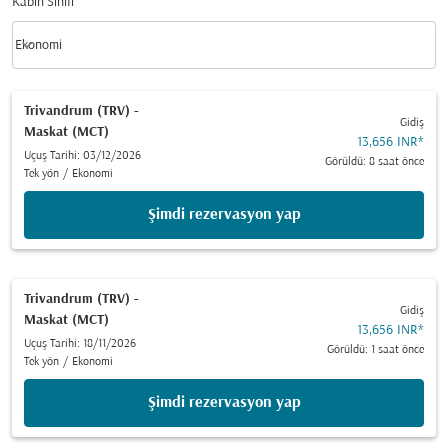
Kabin Sınıfı
keyboard_arrow_down
Ekonomi
Kabin Sınıfı option Ekonomi Selected
Trivandrum (TRV)
-
Gidiş
Maskat (MCT)
13,656 INR
*
Uçuş Tarihi: 03/12/2026
Görüldü: 8 saat önce
Tek yön
/
Ekonomi
Şimdi rezervasyon yap
Trivandrum (TRV)
-
Gidiş
Maskat (MCT)
13,656 INR
*
Uçuş Tarihi: 18/11/2026
Görüldü: 1 saat önce
Tek yön
/
Ekonomi
Şimdi rezervasyon yap