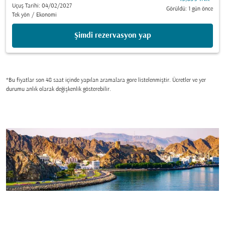
Uçuş Tarihi: 04/02/2027
Görüldü: 1 gün önce
Tek yön
/
Ekonomi
Şimdi rezervasyon yap
*Bu fiyatlar son 48 saat içinde yapılan aramalara gore listelenmiştir. Ücretler ve yer
durumu anlık olarak değişkenlik gösterebilir.