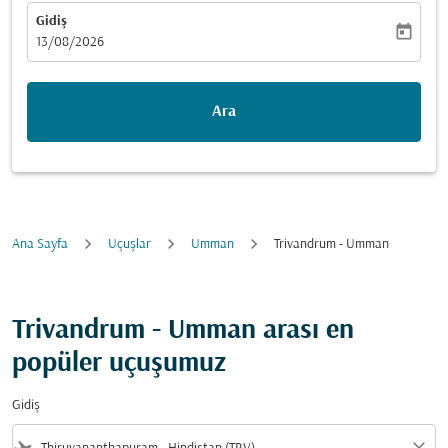
Gidiş
today
fc-booking-departure-date-aria-label
13/08/2026
Ara
Ana Sayfa
Uçuşlar
Umman
Trivandrum - Umman
Trivandrum - Umman arası en
popüler uçuşumuz
Gidiş