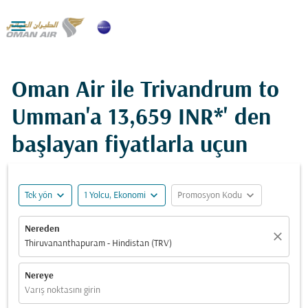

Oman Air ile Trivandrum to
Umman'a
13,659 INR*
' den
başlayan fiyatlarla uçun
expand_more
expand_more
expand_more
Tek yön
1 Yolcu, Ekonomi
Promosyon Kodu
Nereden
close
Thiruvananthapuram - Hindistan (TRV)
Nereye
Varış noktasını girin