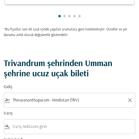
gösteriliyor cmp-pagination-show
gösteriliyor cmp-pagination-sh
gösteriliyor cmp-pagination-
gösteriliyor cmp-paginatio
gösteriliyor cmp-paginat
*Bu fiyatlar son 48 saat içinde yapılan aramalara gore listelenmiştir. Ücretler ve yer
durumu anlık olarak değişkenlik gösterebilir.
Trivandrum şehrinden Umman
şehrine ucuz uçak bileti
Gidiş
flight_takeoff
close
Varış
flight_land