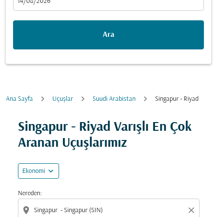
fc-booking-departure-date-aria-label
14/08/2026
Ara
Ana Sayfa
Uçuşlar
Suudi Arabistan
Singapur - Riyad
Fırsatları bulmak için rotanızı güncellemeyi deneyin (ka
Singapur - Riyad Varışlı En Çok
Aranan Uçuşlarımız
expand_more
Ekonomi
Nereden:
location_on
close