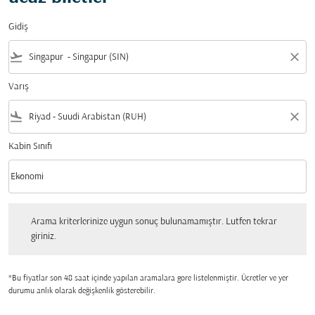
Gidiş
flight_takeoff
close
Varış
flight_land
close
Kabin Sınıfı
keyboard_arrow_down
Ekonomi
Kabin Sınıfı option Ekonomi Selected
Arama kriterlerinize uygun sonuç bulunamamıştır. Lutfen tekrar giriniz.
Arama kriterlerinize uygun sonuç bulunamamıştır. Lutfen tekrar
giriniz.
*Bu fiyatlar son 48 saat içinde yapılan aramalara gore listelenmiştir. Ücretler ve yer
durumu anlık olarak değişkenlik gösterebilir.