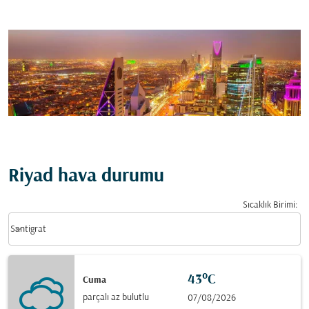
Riyad hava durumu
Sıcaklık Birimi
:
Weather unit option Santigrat Selected
keyboard_arrow_down
Santigrat
43°C
Cuma
parçalı az bulutlu
07/08/2026