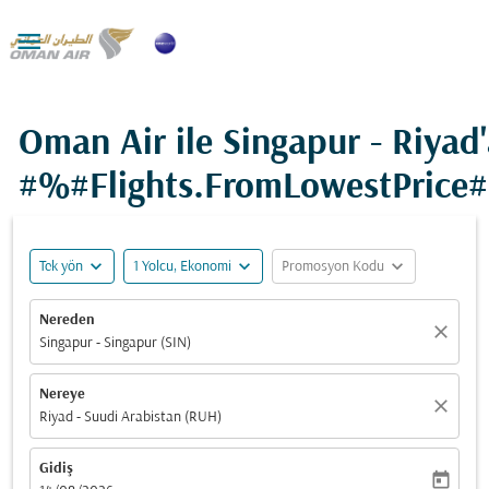

Oman Air ile Singapur - Riyad
#%#Flights.FromLowestPrice
expand_more
expand_more
expand_more
Tek yön
1 Yolcu, Ekonomi
Promosyon Kodu
Nereden
close
Singapur - Singapur (SIN)
Nereye
close
Riyad - Suudi Arabistan (RUH)
Gidiş
today