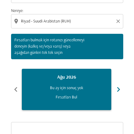
Nereye:
location_on
close
Fırsatları bulmak için rotanızı güncellemeyi
deneyin (kalkış ve/veya varış) veya
aşağıdan günleri tek tek seçin
Ağu 2026
chevron_left
chevron_right
Bu ay için sonuç yok
Fırsatları Bul
Displaying fares for Ağustos-2026