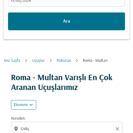
fc-booking-departure-date-aria-label
15/08/2026
Ara
Ana Sayfa
Uçuşlar
Pakistan
Roma - Multan
Fırsatları bulmak için rotanızı güncellemeyi deneyin (ka
Roma - Multan Varışlı En Çok
Aranan Uçuşlarımız
expand_more
Ekonomi
Nereden:
location_on
close