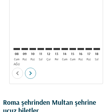
ROM–MUX: cmp-view-offers-disclaimer. Fırsatları Bul
ROM–MUX: cmp-view-offers-disclaimer. Fırsatları
ROM–MUX: cmp-view-offers-disclaimer. Fırsa
ROM–MUX: cmp-view-offers-disclaimer. F
ROM–MUX: cmp-view-offers-disclaime
ROM–MUX: cmp-view-offers-discl
ROM–MUX: cmp-view-offers-d
ROM–MUX: cmp-view-offe
ROM–MUX: cmp-view-
ROM–MUX: cmp-
ROM–MUX: 
ROM–M
R
08
09
10
11
12
13
14
15
16
17
18
19
Cum
Paz
Paz
Sal
Çar
Per
Cum
Cum
Paz
Paz
Sal
Çar
P
AĞU
chevron_left
chevron_right
Roma şehrinden Multan şehrine
ucuz biletler