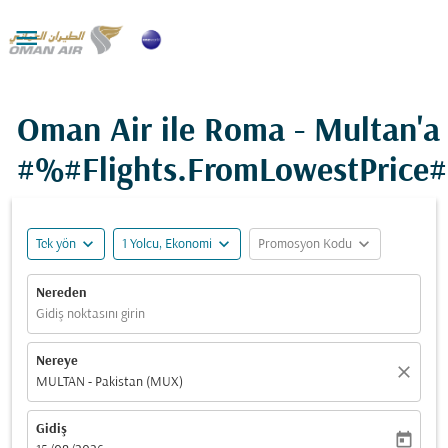

Oman Air ile Roma - Multan'a
#%#Flights.FromLowestPrice
expand_more
expand_more
expand_more
Tek yön
1 Yolcu, Ekonomi
Promosyon Kodu
Nereden
Gidiş noktasını girin
Nereye
close
MULTAN - Pakistan (MUX)
Gidiş
today