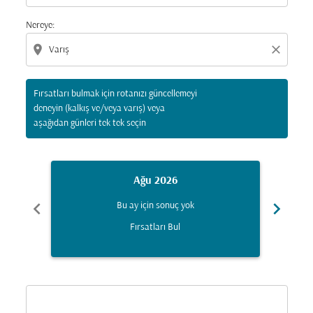
Nereye:
location_on
close
Fırsatları bulmak için rotanızı güncellemeyi
deneyin (kalkış ve/veya varış) veya
aşağıdan günleri tek tek seçin
Ağu 2026
chevron_left
chevron_right
Bu ay için sonuç yok
Fırsatları Bul
Displaying fares for Ağustos-2026