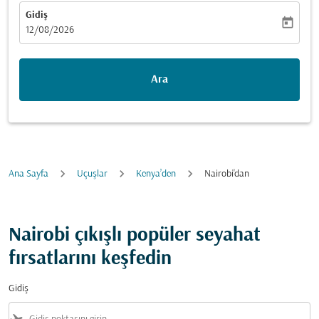
Gidiş
today
fc-booking-departure-date-aria-label
12/08/2026
Ara
Ana Sayfa
Uçuşlar
Kenya’den
Nairobi'dan
Nairobi çıkışlı popüler seyahat
fırsatlarını keşfedin
Gidiş