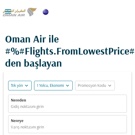

Oman Air ile
#%#Flights.FromLowestPrice
den başlayan
expand_more
expand_more
expand_more
Tek yön
1 Yolcu, Ekonomi
Promosyon Kodu
Nereden
Gidiş noktasını girin
Nereye
Varış noktasını girin