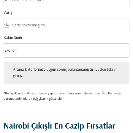
flight_takeoff
Varış
flight_land
Kabin Sınıfı
keyboard_arrow_down
Ekonomi
Kabin Sınıfı option Ekonomi Selected
Arama kriterlerinize uygun sonuç bulunamamıştır. Lutfen tekrar giriniz.
Arama kriterlerinize uygun sonuç bulunamamıştır. Lutfen tekrar
giriniz.
*Bu fiyatlar son 48 saat içinde yapılan aramalara gore listelenmiştir. Ücretler ve yer
durumu anlık olarak değişkenlik gösterebilir.
Nairobi Çıkışlı En Cazip Fırsatlar