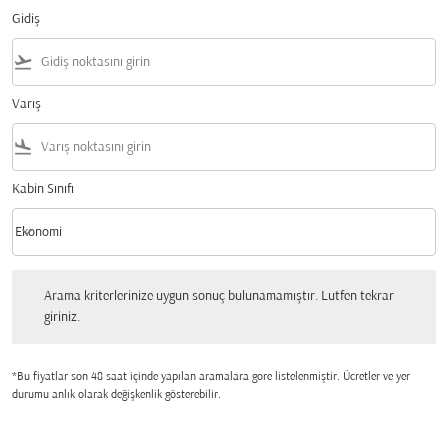
Gidiş
flight_takeoff
Varış
flight_land
Kabin Sınıfı
keyboard_arrow_down
Ekonomi
Kabin Sınıfı option Ekonomi Selected
Arama kriterlerinize uygun sonuç bulunamamıştır. Lutfen tekrar giriniz.
Arama kriterlerinize uygun sonuç bulunamamıştır. Lutfen tekrar
giriniz.
*Bu fiyatlar son 48 saat içinde yapılan aramalara gore listelenmiştir. Ücretler ve yer
durumu anlık olarak değişkenlik gösterebilir.