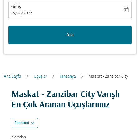
Gidiş
today
fc-booking-departure-date-aria-label
15/08/2026
Ara
Ana Sayfa
Uçuşlar
Tanzanya
Maskat - Zanzibar City
Maskat - Zanzibar City Varışlı
En Çok Aranan Uçuşlarımız
expand_more
Ekonomi
Nereden: