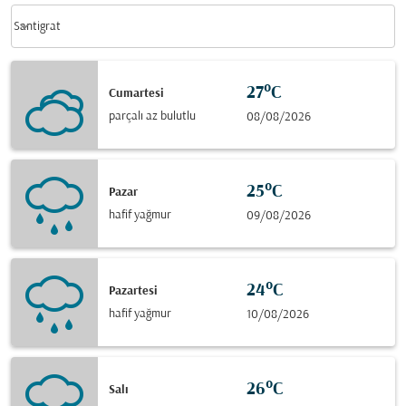
Weather unit option Santigrat Selected
keyboard_arrow_down
Santigrat
27°C
Cumartesi
parçalı az bulutlu
08/08/2026
25°C
Pazar
hafif yağmur
09/08/2026
24°C
Pazartesi
hafif yağmur
10/08/2026
26°C
Salı