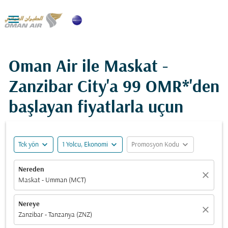

Oman Air ile Maskat -
Zanzibar City'a
99 OMR*
'den
başlayan fiyatlarla uçun
expand_more
expand_more
expand_more
Tek yön
1 Yolcu, Ekonomi
Promosyon Kodu
Nereden
close
Maskat - Umman (MCT)
Nereye
close
Zanzibar - Tanzanya (ZNZ)