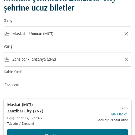
şehrine ucuz biletler
Gidiş
flight_takeoff
close
Varış
flight_land
close
Kabin Sınıfı
keyboard_arrow_down
Ekonomi
Kabin Sınıfı option Ekonomi Selected
Maskat (MCT)
-
Gidiş
Zanzibar City (ZNZ)
196 OMR
*
Uçuş Tarihi: 13/02/2027
Görüldü: 21 saat önce
Tek yön
/
Ekonomi