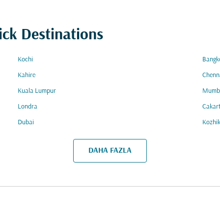
ick Destinations
Kochi
Bangk
Kahire
Chenn
Kuala Lumpur
Mumb
Londra
Cakar
Dubai
Kozhi
DAHA FAZLA