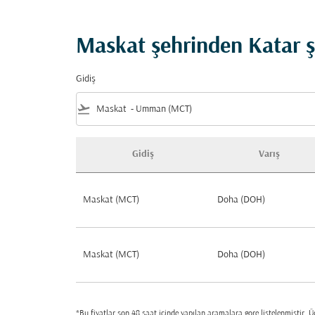
Maskat şehrinden Katar şe
Gidiş
flight_takeoff
Gidiş
Varış
Maskat şehrinden Katar şehrine ucuz uçak bil
Maskat (MCT)
Doha (DOH)
Maskat (MCT)
Doha (DOH)
*Bu fiyatlar son 48 saat içinde yapılan aramalara gore listelenmiştir. Üc