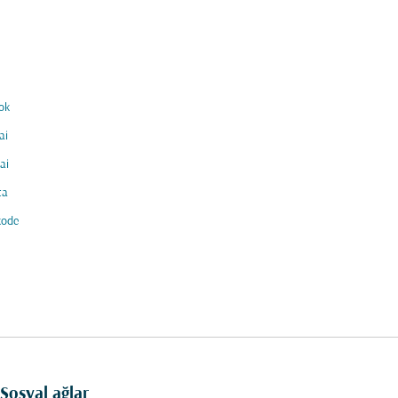
ok
ai
ai
ta
kode
Sosyal ağlar