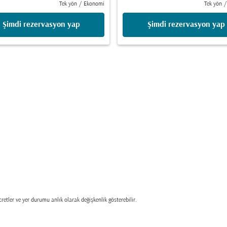
Tek yön
/
Ekonomi
Tek yön
/
Şimdi rezervasyon yap
Şimdi rezervasyon yap
retler ve yer durumu anlık olarak değişkenlik gösterebilir.