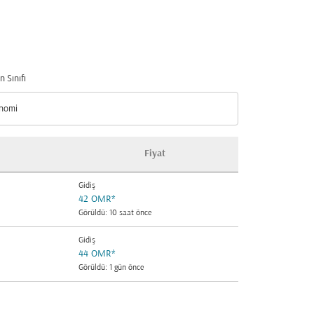
n Sınıfı
nomi
n Sınıfı option Ekonomi Selected
Fiyat
Gidiş
42 OMR
*
Görüldü: 10 saat önce
Gidiş
44 OMR
*
Görüldü: 1 gün önce