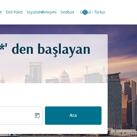
keyboard_arrow_down
language
keyboard_arrow_down
t
Tatil Paket
Seyahat Deneyimi
Sindbad
Global
-
Türkçe
*
' den başlayan
today
Ara