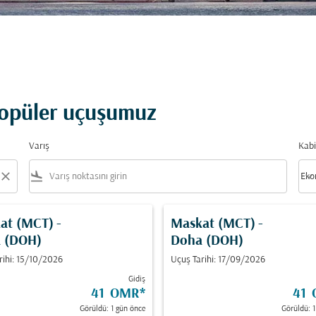
popüler uçuşumuz
Varış
Kabi
close
flight_land
keyboard_arrow_down
Eko
Kabi
at (MCT)
-
Maskat (MCT)
-
 (DOH)
Doha (DOH)
rihi: 15/10/2026
Uçuş Tarihi: 17/09/2026
Gidiş
41 OMR
*
41
Görüldü: 1 gün önce
Görüldü: 1