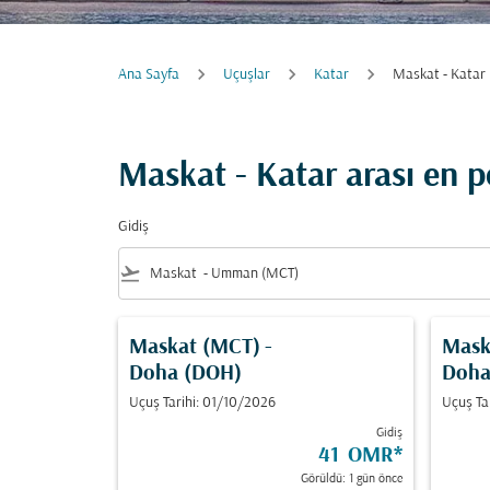
Ana Sayfa
Uçuşlar
Katar
Maskat - Katar
Maskat - Katar arası en 
Gidiş
flight_takeoff
Maskat (MCT)
-
Mask
Doha (DOH)
Doha
Uçuş Tarihi: 01/10/2026
Uçuş Ta
Gidiş
41 OMR
*
Görüldü: 1 gün önce