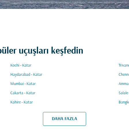
püler uçuşları keşfedin
Kochi - Katar
Trivan
Haydarabad - Katar
Chenna
Mumbai - Katar
Amman
Cakarta - Katar
Salale
Kahire - Katar
Bangko
DAHA FAZLA