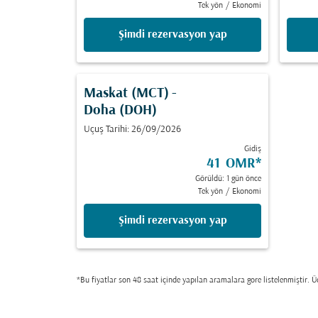
Tek yön
/
Ekonomi
Şimdi rezervasyon yap
Maskat (MCT)
-
Doha (DOH)
Uçuş Tarihi: 26/09/2026
Gidiş
41 OMR
*
Görüldü: 1 gün önce
Tek yön
/
Ekonomi
Şimdi rezervasyon yap
*Bu fiyatlar son 48 saat içinde yapılan aramalara gore listelenmiştir. Üc