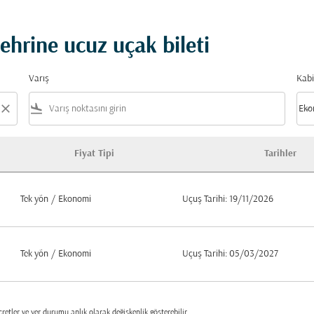
hrine ucuz uçak bileti
Varış
Kabi
close
flight_land
keyboard_arrow_down
Eko
Kabi
Fiyat Tipi
Tarihler
eti
Tek yön
/
Ekonomi
Uçuş Tarihi: 19/11/2026
Tek yön
/
Ekonomi
Uçuş Tarihi: 05/03/2027
retler ve yer durumu anlık olarak değişkenlik gösterebilir.