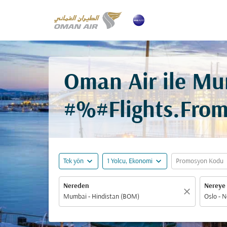
Oman Air ile Mu
#%#Flights.Fro
expand_more
expand_more
ex
Tek yön
1 Yolcu, Ekonomi
Promosyon Kodu
Nereden
Nereye
close