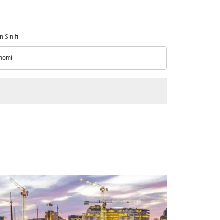
n Sınıfı
nomi
n Sınıfı option Ekonomi Selected