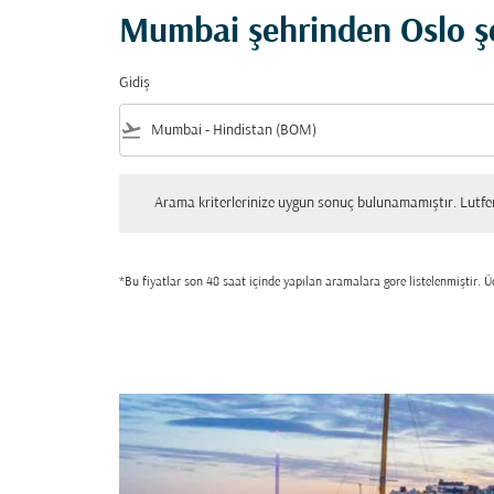
Mumbai şehrinden Oslo şe
Gidiş
flight_takeoff
Arama kriterlerinize uygun sonuç bulunamamıştır. Lutfen tekrar
Arama kriterlerinize uygun sonuç bulunamamıştır. Lutfen 
*Bu fiyatlar son 48 saat içinde yapılan aramalara gore listelenmiştir. Üc