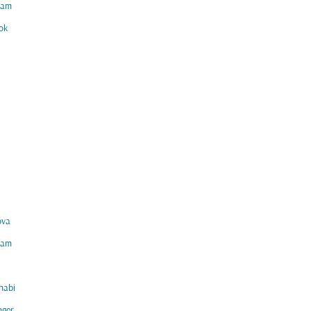
am
ok
ova
am
habi
nger