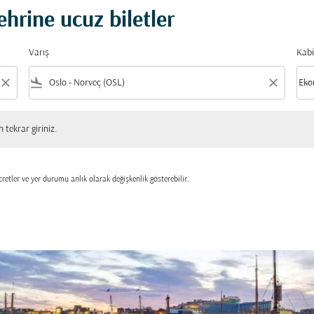
hrine ucuz biletler
Varış
Kabi
close
flight_land
close
keyboard_arrow_down
Eko
Kabi
 giriniz.
tekrar giriniz.
retler ve yer durumu anlık olarak değişkenlik gösterebilir.