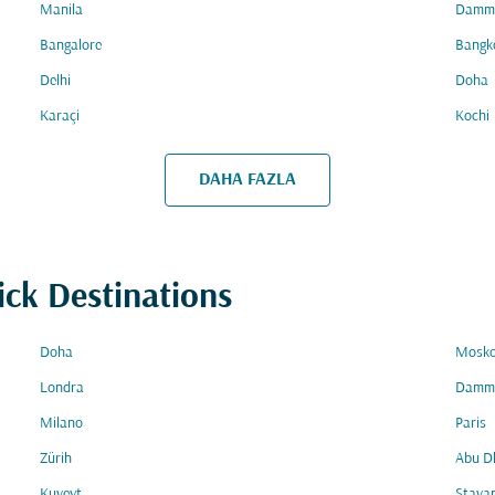
Manila
Damm
Bangalore
Bangk
Delhi
Doha
Karaçi
Kochi
DAHA FAZLA
ick Destinations
Doha
Mosk
Londra
Damm
Milano
Paris
Zürih
Abu D
Kuveyt
Stava