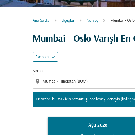
Ana Sayfa
Uçuşlar
Norveç
Mumbai - Oslo
Fırsatları bulmak için rotanızı güncellemeyi d
Mumbai - Oslo Varışlı En
expand_more
Ekonomi
Nereden:
location_on
Fırsatları bulmak için rotanızı güncellemeyi deneyin (kalkış v
Ağu 2026