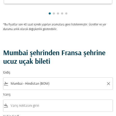
gösteriliyor cmp-pagination-show
gösteriliyor cmp-pagination-sh
gösteriliyor cmp-pagination-
gösteriliyor cmp-paginatio
gösteriliyor cmp-paginat
*Bu fiyatlar son 48 saat içinde yapılan aramalara gore listelenmiştir. Ücretler ve yer
durumu anlık olarak değişkenlik gösterebilir.
Mumbai şehrinden Fransa şehrine
ucuz uçak bileti
Gidiş
flight_takeoff
close
Varış
flight_land