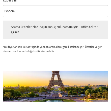
Kabin Sınıfı
keyboard_arrow_down
Ekonomi
Kabin Sınıfı option Ekonomi Selected
Arama kriterlerinize uygun sonuç bulunamamıştır. Lutfen tekrar giriniz.
Arama kriterlerinize uygun sonuç bulunamamıştır. Lutfen tekrar
giriniz.
*Bu fiyatlar son 48 saat içinde yapılan aramalara gore listelenmiştir. Ücretler ve yer
durumu anlık olarak değişkenlik gösterebilir.