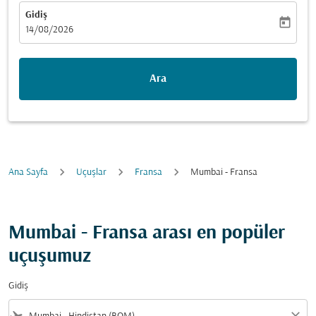
Gidiş
today
fc-booking-departure-date-aria-label
14/08/2026
Ara
Ana Sayfa
Uçuşlar
Fransa
Mumbai - Fransa
Mumbai - Fransa arası en popüler
uçuşumuz
Gidiş