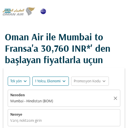

Oman Air ile Mumbai to
Fransa'a
30,760 INR*
' den
başlayan fiyatlarla uçun
expand_more
expand_more
expand_more
Tek yön
1 Yolcu, Ekonomi
Promosyon Kodu
Nereden
close
Mumbai - Hindistan (BOM)
Nereye
Varış noktasını girin