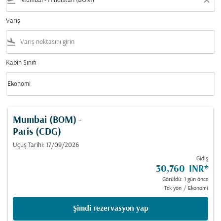
flight_takeoff
close
Varış
flight_land
Kabin Sınıfı
keyboard_arrow_down
Ekonomi
Kabin Sınıfı option Ekonomi Selected
Mumbai (BOM)
-
Paris (CDG)
Uçuş Tarihi: 17/09/2026
Gidiş
30,760 INR
*
Görüldü: 1 gün önce
Tek yön
/
Ekonomi
Şimdi rezervasyon yap