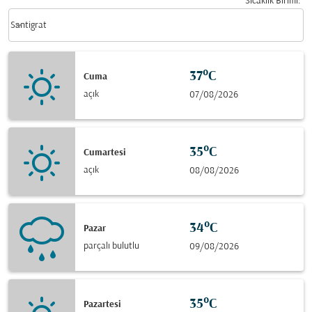
Sıcaklık Birimi
:
Weather unit option Santigrat Selected
keyboard_arrow_down
Santigrat
37°C
Cuma
açık
07/08/2026
35°C
Cumartesi
açık
08/08/2026
34°C
Pazar
parçalı bulutlu
09/08/2026
35°C
Pazartesi