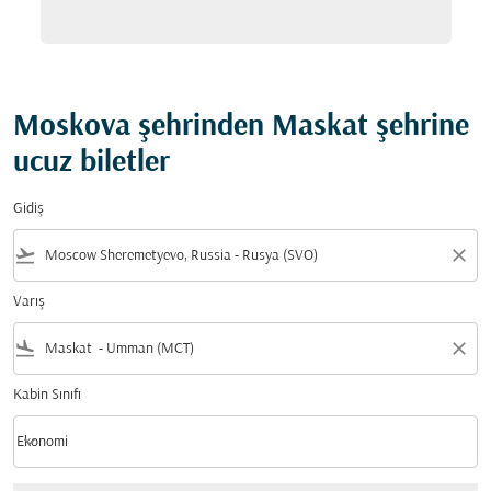
Moskova şehrinden Maskat şehrine
ucuz biletler
Gidiş
flight_takeoff
close
Varış
flight_land
close
Kabin Sınıfı
keyboard_arrow_down
Ekonomi
Kabin Sınıfı option Ekonomi Selected