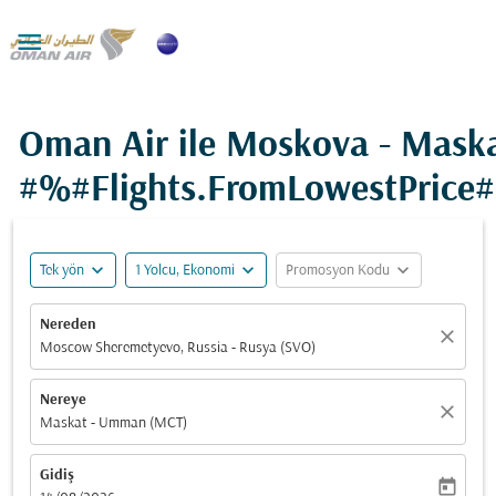

Oman Air ile Moskova - Maska
#%#Flights.FromLowestPrice
expand_more
expand_more
expand_more
Tek yön
1 Yolcu, Ekonomi
Promosyon Kodu
Nereden
close
Moscow Sheremetyevo, Russia - Rusya (SVO)
Nereye
close
Maskat - Umman (MCT)
Gidiş
today