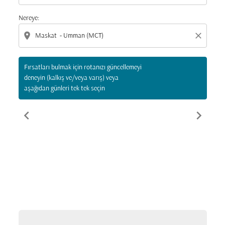
Nereye:
location_on
close
Fırsatları bulmak için rotanızı güncellemeyi
deneyin (kalkış ve/veya varış) veya
aşağıdan günleri tek tek seçin
chevron_left
chevron_right