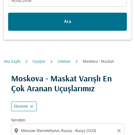
fc-booking-departure-date-aria-label
14/08/2026
Ara
Ana Sayfa
Uçuşlar
Umman
Moskova - Maskat
Fırsatları bulmak için rotanızı güncellemeyi deneyin (ka
Moskova - Maskat Varışlı En
Çok Aranan Uçuşlarımız
expand_more
Ekonomi
Nereden:
location_on
close