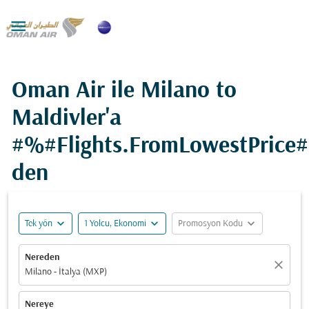

Oman Air ile Milano to
Maldivler'a
#%#Flights.FromLowestPrice
den
expand_more
expand_more
expand_more
Tek yön
1 Yolcu, Ekonomi
Promosyon Kodu
Nereden
close
Milano - İtalya (MXP)
Nereye