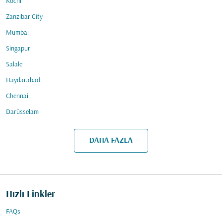
Kochi
Zanzibar City
Mumbai
Singapur
Salale
Haydarabad
Chennai
Darüsselam
DAHA FAZLA
Hızlı Linkler
FAQs