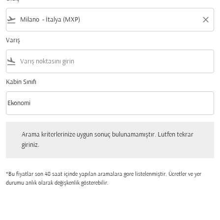
flight_takeoff
close
Varış
flight_land
Kabin Sınıfı
keyboard_arrow_down
Ekonomi
Kabin Sınıfı option Ekonomi Selected
Arama kriterlerinize uygun sonuç bulunamamıştır. Lutfen tekrar giriniz.
Arama kriterlerinize uygun sonuç bulunamamıştır. Lutfen tekrar
giriniz.
*Bu fiyatlar son 48 saat içinde yapılan aramalara gore listelenmiştir. Ücretler ve yer
durumu anlık olarak değişkenlik gösterebilir.