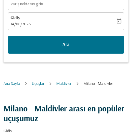
Varış noktasını girin
Gidiş
today
fc-booking-departure-date-aria-label
14/08/2026
Ara
Ana Sayfa
Uçuşlar
Maldivler
Milano - Maldivler
Milano - Maldivler arası en popüler
uçuşumuz
Gidiş