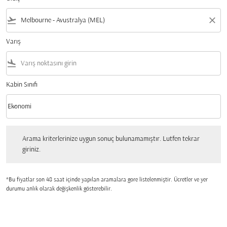
flight_takeoff
close
Varış
flight_land
Kabin Sınıfı
keyboard_arrow_down
Ekonomi
Kabin Sınıfı option Ekonomi Selected
Arama kriterlerinize uygun sonuç bulunamamıştır. Lutfen tekrar giriniz.
Arama kriterlerinize uygun sonuç bulunamamıştır. Lutfen tekrar
giriniz.
*Bu fiyatlar son 48 saat içinde yapılan aramalara gore listelenmiştir. Ücretler ve yer
durumu anlık olarak değişkenlik gösterebilir.