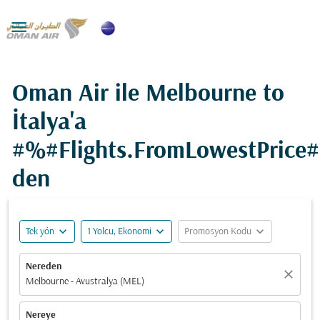

Oman Air ile Melbourne to
İtalya'a
#%#Flights.FromLowestPrice
den
expand_more
expand_more
expand_more
Tek yön
1 Yolcu, Ekonomi
Promosyon Kodu
Nereden
close
Melbourne - Avustralya (MEL)
Nereye