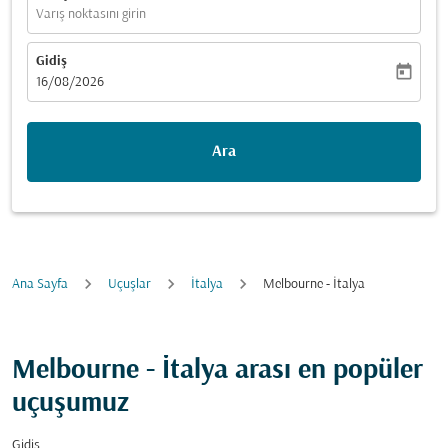
Varış noktasını girin
Gidiş
today
fc-booking-departure-date-aria-label
16/08/2026
Ara
Ana Sayfa
Uçuşlar
İtalya
Melbourne - İtalya
Melbourne - İtalya arası en popüler
uçuşumuz
Gidiş