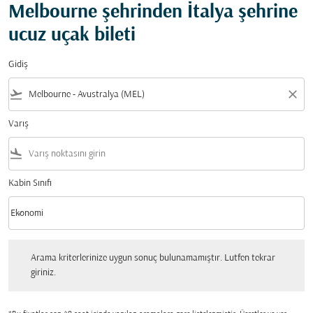
Melbourne şehrinden İtalya şehrine
ucuz uçak bileti
Gidiş
flight_takeoff
close
Varış
flight_land
Kabin Sınıfı
keyboard_arrow_down
Ekonomi
Kabin Sınıfı option Ekonomi Selected
Arama kriterlerinize uygun sonuç bulunamamıştır. Lutfen tekrar giriniz.
Arama kriterlerinize uygun sonuç bulunamamıştır. Lutfen tekrar
giriniz.