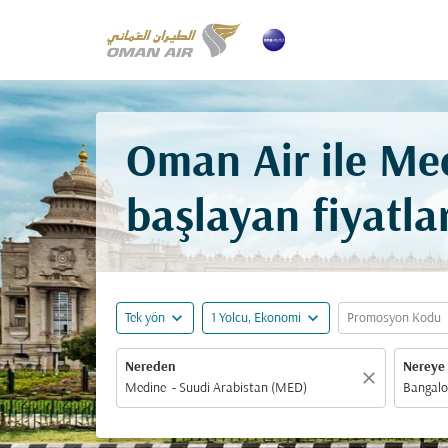
Oman Air ile Me
başlayan fiyatla
expand_more
expand_more
ex
Tek yön
1 Yolcu, Ekonomi
Promosyon Kodu
Nereden
Nereye
close