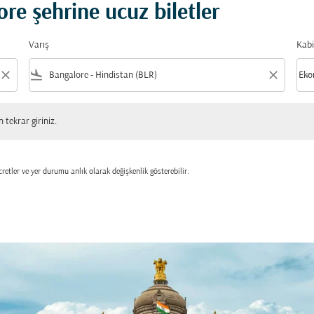
re şehrine ucuz biletler
Varış
Kabi
close
flight_land
close
keyboard_arrow_down
Eko
Kabi
 giriniz.
tekrar giriniz.
retler ve yer durumu anlık olarak değişkenlik gösterebilir.