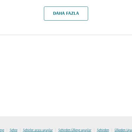
DAHA FAZLA
|
|
|
|
|
eye
Şehre
Şehirler arası uçuşlar
Şehirden Ülkeye uçuşlar
Şehirden
Ülkeden Uçu