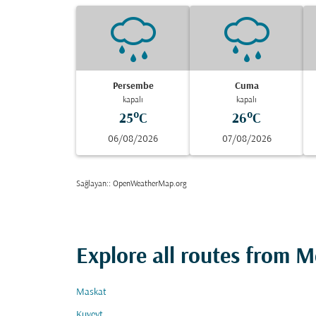
Persembe
Cuma
kapalı
kapalı
25°C
26°C
06/08/2026
07/08/2026
Sağlayan:
: OpenWeatherMap.org
Explore all routes from 
Maskat
Kuveyt