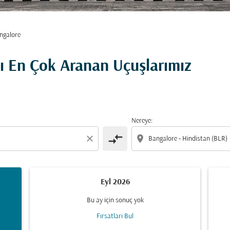
ngalore
lı En Çok Aranan Uçuşlarımız
Nereye:
compare_arrows
close
location_on
Eyl 2026
Bu ay için sonuç yok
Fırsatları Bul