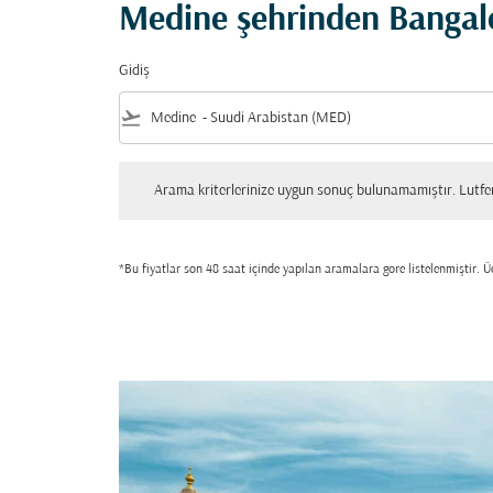
Medine şehrinden Bangalo
Gidiş
flight_takeoff
Arama kriterlerinize uygun sonuç bulunamamıştır. Lutfen tekrar
Arama kriterlerinize uygun sonuç bulunamamıştır. Lutfen 
*Bu fiyatlar son 48 saat içinde yapılan aramalara gore listelenmiştir. Üc