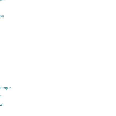
ova
 Lumpur
ai
ai