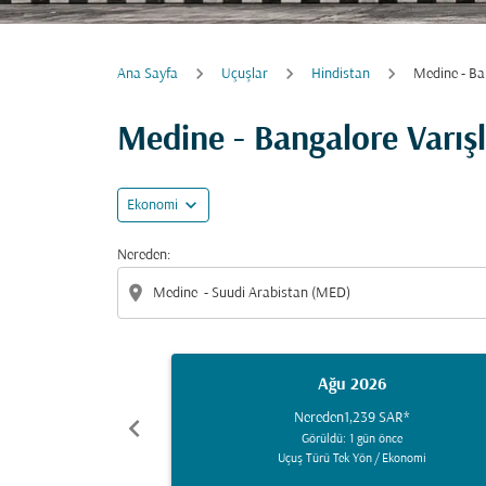
Ana Sayfa
Uçuşlar
Hindistan
Medine - Ba
Medine - Bangalore Varış
expand_more
Ekonomi
Nereden:
location_on
Ağu 2026
Nereden
1,239 SAR
*
chevron_left
Görüldü: 1 gün önce
Uçuş Türü Tek Yön
/
Ekonomi