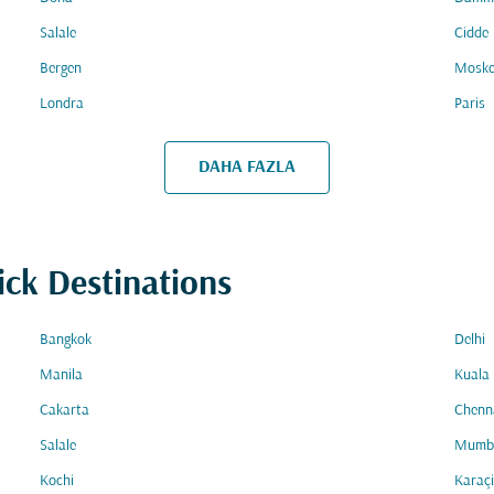
Salale
Cidde
Bergen
Mosk
Londra
Paris
DAHA FAZLA
ick Destinations
Bangkok
Delhi
Manila
Kuala
Cakarta
Chenn
Salale
Mumb
Kochi
Karaçi