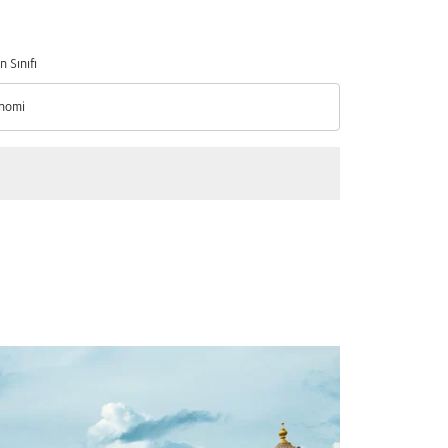
n Sınıfı
nomi
n Sınıfı option Ekonomi Selected