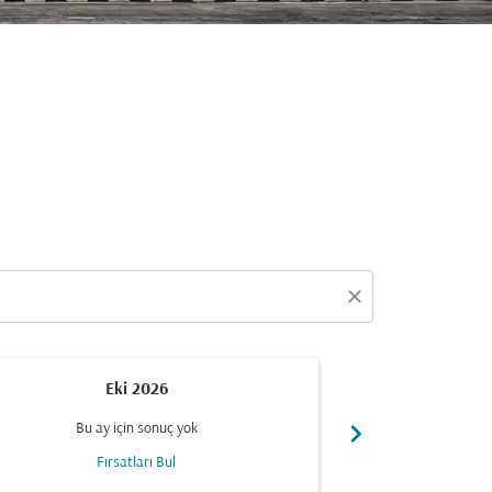
close
Eki 2026
chevron_right
Bu ay için sonuç yok
Bu ay
Fırsatları Bul
Fı