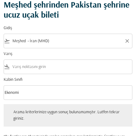
Meşhed şehrinden Pakistan şehrine
ucuz uçak bileti
Gidiş
flight_takeoff
close
Varış
flight_land
Kabin Sınıfı
keyboard_arrow_down
Ekonomi
Kabin Sınıfı option Ekonomi Selected
Arama kriterlerinize uygun sonuç bulunamamıştır. Lutfen tekrar giriniz.
Arama kriterlerinize uygun sonuç bulunamamıştır. Lutfen tekrar
giriniz.