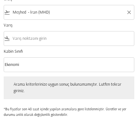
flight_takeoff
close
Varış
flight_land
Kabin Sınıfı
keyboard_arrow_down
Ekonomi
Kabin Sınıfı option Ekonomi Selected
Arama kriterlerinize uygun sonuç bulunamamıştır. Lutfen tekrar giriniz.
Arama kriterlerinize uygun sonuç bulunamamıştır. Lutfen tekrar
giriniz.
*Bu fiyatlar son 48 saat içinde yapılan aramalara gore listelenmiştir. Ücretler ve yer
durumu anlık olarak değişkenlik gösterebilir.