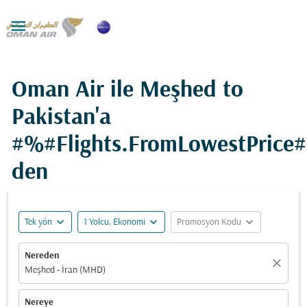

Oman Air ile Meşhed to
Pakistan'a
#%#Flights.FromLowestPrice
den
expand_more
expand_more
expand_more
Tek yön
1 Yolcu, Ekonomi
Promosyon Kodu
Nereden
close
Meşhed - İran (MHD)
Nereye