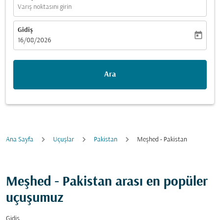
Varış noktasını girin
Gidiş
today
fc-booking-departure-date-aria-label
16/08/2026
Ara
Ana Sayfa
Uçuşlar
Pakistan
Meşhed - Pakistan
Meşhed - Pakistan arası en popüler
uçuşumuz
Gidiş