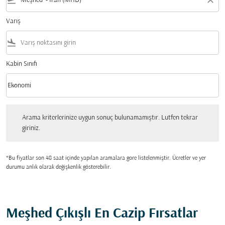
flight_takeoff
close
Varış
flight_land
Kabin Sınıfı
keyboard_arrow_down
Ekonomi
Kabin Sınıfı option Ekonomi Selected
Arama kriterlerinize uygun sonuç bulunamamıştır. Lutfen tekrar giriniz.
Arama kriterlerinize uygun sonuç bulunamamıştır. Lutfen tekrar
giriniz.
*Bu fiyatlar son 48 saat içinde yapılan aramalara gore listelenmiştir. Ücretler ve yer
durumu anlık olarak değişkenlik gösterebilir.
Meşhed Çıkışlı En Cazip Fırsatlar