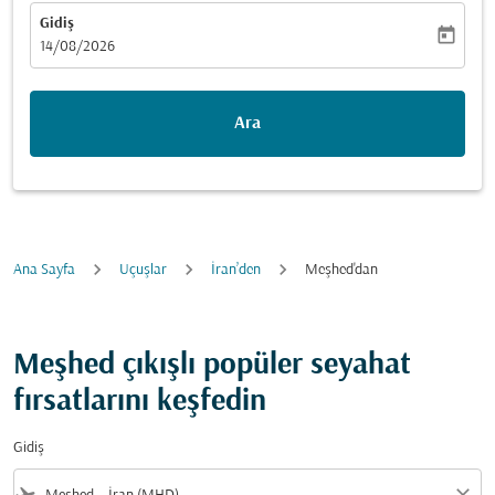
Gidiş
today
fc-booking-departure-date-aria-label
14/08/2026
Ara
Ana Sayfa
Uçuşlar
İran’den
Meşhed'dan
Meşhed çıkışlı popüler seyahat
fırsatlarını keşfedin
Gidiş