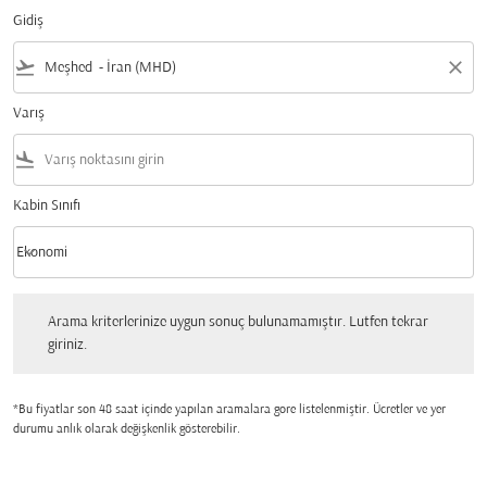
Gidiş
flight_takeoff
close
Varış
flight_land
Kabin Sınıfı
keyboard_arrow_down
Ekonomi
Kabin Sınıfı option Ekonomi Selected
Arama kriterlerinize uygun sonuç bulunamamıştır. Lutfen tekrar giriniz.
Arama kriterlerinize uygun sonuç bulunamamıştır. Lutfen tekrar
giriniz.
*Bu fiyatlar son 48 saat içinde yapılan aramalara gore listelenmiştir. Ücretler ve yer
durumu anlık olarak değişkenlik gösterebilir.