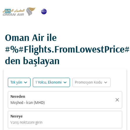

Oman Air ile
#%#Flights.FromLowestPrice
den başlayan
expand_more
expand_more
expand_more
Tek yön
1 Yolcu, Ekonomi
Promosyon Kodu
Nereden
close
Meşhed - İran (MHD)
Nereye
Varış noktasını girin