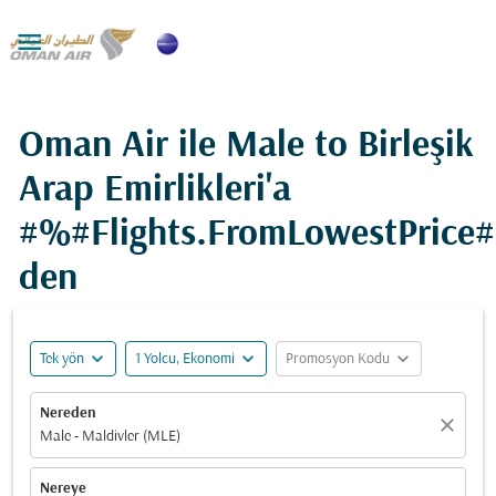

Oman Air ile Male to Birleşik
Arap Emirlikleri'a
#%#Flights.FromLowestPrice
den
expand_more
expand_more
expand_more
Tek yön
1 Yolcu, Ekonomi
Promosyon Kodu
Nereden
close
Male - Maldivler (MLE)
Nereye