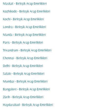
Maskat - Birleşik Arap Emirlikleri
Kozhikode - Birleşik Arap Emirlikleri
Kochi - Birleşik Arap Emirlikleri
Londra - Birleşik Arap Emirlikleri
Manila - Birleşik Arap Emirlikleri
Paris - Birleşik Arap Emirlikleri
Trivandrum - Birleşik Arap Emirlikleri
Chennai - Birleşik Arap Emirlikleri
Delhi - Birleşik Arap Emirlikleri
Salale - Birleşik Arap Emirlikleri
Mumbai - Birleşik Arap Emirlikleri
Bangalore - Birleşik Arap Emirlikleri
Zürih - Birleşik Arap Emirlikleri
Haydarabad - Birleşik Arap Emirlikleri