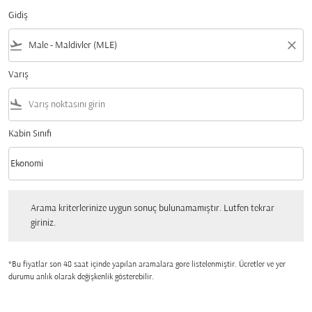
Gidiş
flight_takeoff
close
Varış
flight_land
Kabin Sınıfı
keyboard_arrow_down
Ekonomi
Kabin Sınıfı option Ekonomi Selected
Arama kriterlerinize uygun sonuç bulunamamıştır. Lutfen tekrar giriniz.
Arama kriterlerinize uygun sonuç bulunamamıştır. Lutfen tekrar
giriniz.
*Bu fiyatlar son 48 saat içinde yapılan aramalara gore listelenmiştir. Ücretler ve yer
durumu anlık olarak değişkenlik gösterebilir.