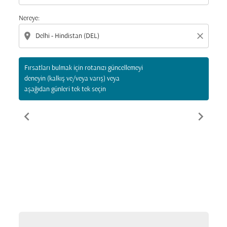
Nereye:
location_on
close
Fırsatları bulmak için rotanızı güncellemeyi
deneyin (kalkış ve/veya varış) veya
aşağıdan günleri tek tek seçin
chevron_left
chevron_right