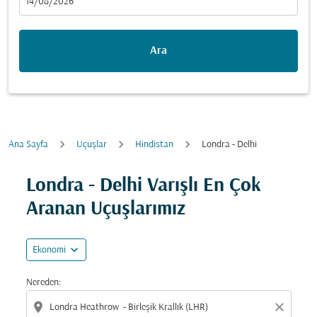
fc-booking-departure-date-aria-label
14/08/2026
Ara
Ana Sayfa
Uçuşlar
Hindistan
Londra - Delhi
Fırsatları bulmak için rotanızı güncellemeyi deneyin (ka
Londra - Delhi Varışlı En Çok
Aranan Uçuşlarımız
expand_more
Ekonomi
Nereden:
location_on
close