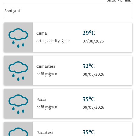
Sıcaklık Birimi
:
Weather unit option Santigrat Selected
keyboard_arrow_down
Santigrat
29°C
Cuma
orta şiddetli yağmur
07/08/2026
32°C
Cumartesi
hafif yağmur
08/08/2026
35°C
Pazar
hafif yağmur
09/08/2026
35°C
Pazartesi