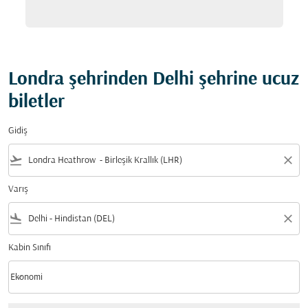
Londra şehrinden Delhi şehrine ucuz
biletler
Gidiş
flight_takeoff
close
Varış
flight_land
close
Kabin Sınıfı
keyboard_arrow_down
Ekonomi
Kabin Sınıfı option Ekonomi Selected