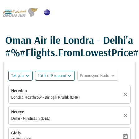

Oman Air ile Londra - Delhi'a
#%#Flights.FromLowestPrice
expand_more
expand_more
expand_more
Tek yön
1 Yolcu, Ekonomi
Promosyon Kodu
Nereden
close
Londra Heathrow - Birleşik Krallık (LHR)
Nereye
close
Delhi - Hindistan (DEL)
Gidiş
today