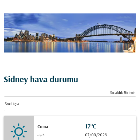
Sidney hava durumu
Sıcaklık Birimi
:
Weather unit option Santigrat Selected
keyboard_arrow_down
Santigrat
17°C
Cuma
açık
07/08/2026