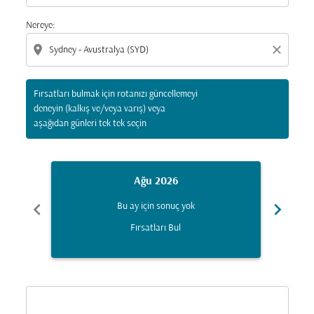
Nereye:
location_on
close
Fırsatları bulmak için rotanızı güncellemeyi
deneyin (kalkış ve/veya varış) veya
aşağıdan günleri tek tek seçin
Ağu 2026
chevron_left
chevron_right
Bu ay için sonuç yok
Fırsatları Bul
Displaying fares for Ağustos-2026