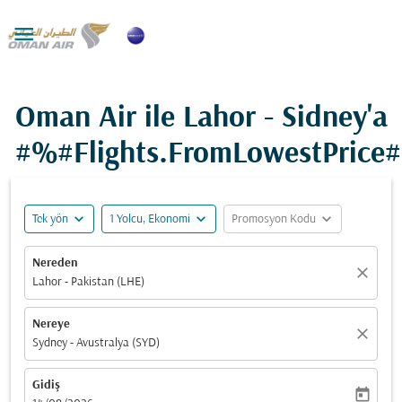

Oman Air ile Lahor - Sidney'a
#%#Flights.FromLowestPrice
expand_more
expand_more
expand_more
Tek yön
1 Yolcu, Ekonomi
Promosyon Kodu
Nereden
close
Lahor - Pakistan (LHE)
Nereye
close
Sydney - Avustralya (SYD)
Gidiş
today