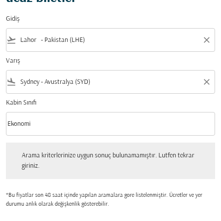
Gidiş
flight_takeoff
close
Varış
flight_land
close
Kabin Sınıfı
keyboard_arrow_down
Ekonomi
Kabin Sınıfı option Ekonomi Selected
Arama kriterlerinize uygun sonuç bulunamamıştır. Lutfen tekrar giriniz.
Arama kriterlerinize uygun sonuç bulunamamıştır. Lutfen tekrar
giriniz.
*Bu fiyatlar son 48 saat içinde yapılan aramalara gore listelenmiştir. Ücretler ve yer
durumu anlık olarak değişkenlik gösterebilir.