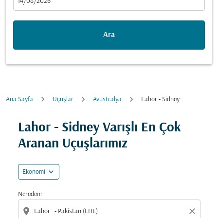
fc-booking-departure-date-aria-label
14/08/2026
Ara
Ana Sayfa
Uçuşlar
Avustralya
Lahor - Sidney
Fırsatları bulmak için rotanızı güncellemeyi deneyin (ka
Lahor - Sidney Varışlı En Çok
Aranan Uçuşlarımız
expand_more
Ekonomi
Nereden:
location_on
close