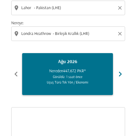
location_on
close
Nereye:
location_on
close
Ağu 2026
Nereden
447,672 PKR
*
chevron_left
chevron_right
Görüldü: 1 saat önce
Uçuş Türü Tek Yön
/
Ekonomi
Displaying fares for Ağustos-2026