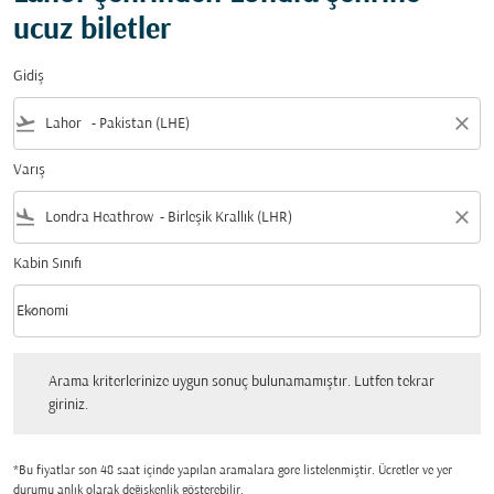
ucuz biletler
Gidiş
flight_takeoff
close
Varış
flight_land
close
Kabin Sınıfı
keyboard_arrow_down
Ekonomi
Kabin Sınıfı option Ekonomi Selected
Arama kriterlerinize uygun sonuç bulunamamıştır. Lutfen tekrar giriniz.
Arama kriterlerinize uygun sonuç bulunamamıştır. Lutfen tekrar
giriniz.
*Bu fiyatlar son 48 saat içinde yapılan aramalara gore listelenmiştir. Ücretler ve yer
durumu anlık olarak değişkenlik gösterebilir.