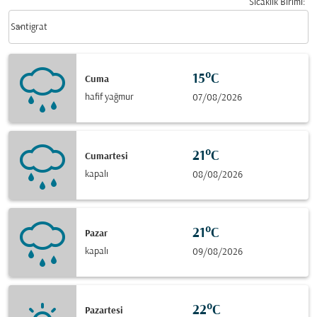
Sıcaklık Birimi
:
Weather unit option Santigrat Selected
keyboard_arrow_down
Santigrat
15°C
Cuma
hafif yağmur
07/08/2026
21°C
Cumartesi
kapalı
08/08/2026
21°C
Pazar
kapalı
09/08/2026
22°C
Pazartesi