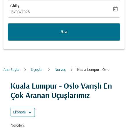
Gidiş
today
fc-booking-departure-date-aria-label
13/08/2026
Ara
Ana Sayfa
Uçuşlar
Norveç
Kuala Lumpur - Oslo
Fırsatları bulmak için rotanızı güncellemeyi deneyin (ka
Kuala Lumpur - Oslo Varışlı En
Çok Aranan Uçuşlarımız
expand_more
Ekonomi
Nereden: