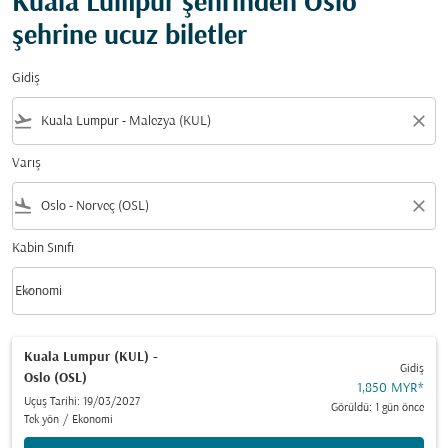
Kuala Lumpur şehrinden Oslo
şehrine ucuz biletler
Gidiş
flight_takeoff
close
Varış
flight_land
close
Kabin Sınıfı
keyboard_arrow_down
Ekonomi
Kabin Sınıfı option Ekonomi Selected
Kuala Lumpur (KUL)
-
Gidiş
Oslo (OSL)
1,850 MYR
*
Uçuş Tarihi: 19/03/2027
Görüldü: 1 gün önce
Tek yön
/
Ekonomi