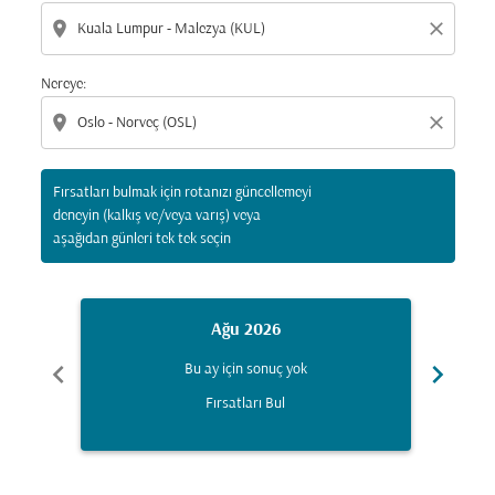
location_on
close
Nereye:
location_on
close
Fırsatları bulmak için rotanızı güncellemeyi
deneyin (kalkış ve/veya varış) veya
aşağıdan günleri tek tek seçin
Ağu 2026
chevron_left
chevron_right
Bu ay için sonuç yok
Fırsatları Bul