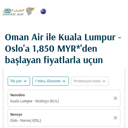

Oman Air ile Kuala Lumpur -
Oslo'a
1,850 MYR*
'den
başlayan fiyatlarla uçun
expand_more
expand_more
expand_more
Tek yön
1 Yolcu, Ekonomi
Promosyon Kodu
Nereden
close
Kuala Lumpur - Malezya (KUL)
Nereye
close
Oslo - Norveç (OSL)