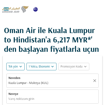

Oman Air ile Kuala Lumpur
to Hindistan'a
6,217 MYR*
'
den başlayan fiyatlarla uçun
expand_more
expand_more
expand_more
Tek yön
1 Yolcu, Ekonomi
Promosyon Kodu
Nereden
close
Kuala Lumpur - Malezya (KUL)
Nereye
Varış noktasını girin