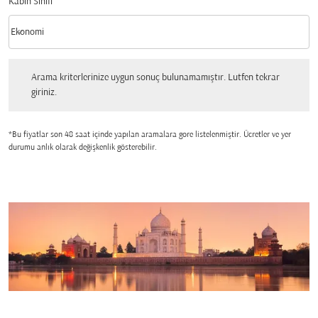
Kabin Sınıfı
keyboard_arrow_down
Ekonomi
Kabin Sınıfı option Ekonomi Selected
Arama kriterlerinize uygun sonuç bulunamamıştır. Lutfen tekrar giriniz.
Arama kriterlerinize uygun sonuç bulunamamıştır. Lutfen tekrar
giriniz.
*Bu fiyatlar son 48 saat içinde yapılan aramalara gore listelenmiştir. Ücretler ve yer
durumu anlık olarak değişkenlik gösterebilir.