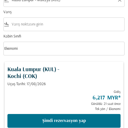
flight_takeoff
close
Varış
flight_land
Kabin Sınıfı
keyboard_arrow_down
Ekonomi
Kabin Sınıfı option Ekonomi Selected
Kuala Lumpur (KUL)
-
Kochi (COK)
Uçuş Tarihi: 17/08/2026
Gidiş
6,217 MYR
*
Görüldü: 21 saat önce
Tek yön
/
Ekonomi
Şimdi rezervasyon yap