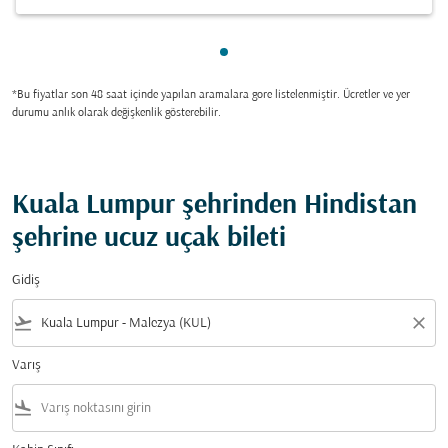
gösteriliyor cmp-pagination-
*Bu fiyatlar son 48 saat içinde yapılan aramalara gore listelenmiştir. Ücretler ve yer
durumu anlık olarak değişkenlik gösterebilir.
Kuala Lumpur şehrinden Hindistan
şehrine ucuz uçak bileti
Gidiş
flight_takeoff
close
Varış
flight_land