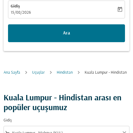
Gidiş
today
fc-booking-departure-date-aria-label
15/08/2026
Ara
Ana Sayfa
Uçuşlar
Hindistan
Kuala Lumpur - Hindistan
Kuala Lumpur - Hindistan arası en
popüler uçuşumuz
Gidiş