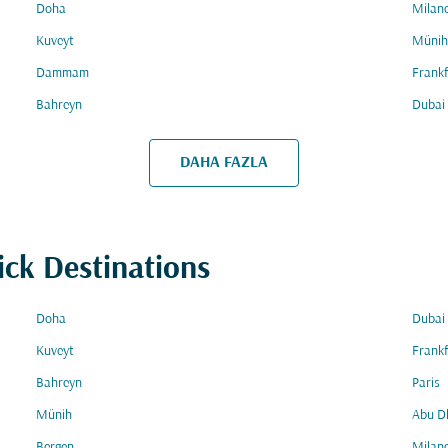
Doha
Milan
Kuveyt
Münih
Dammam
Frankf
Bahreyn
Dubai
DAHA FAZLA
ick Destinations
Doha
Dubai
Kuveyt
Frankf
Bahreyn
Paris
Münih
Abu D
Bergen
Milan