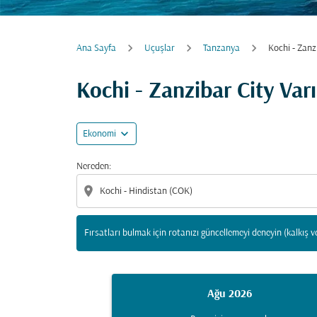
Ana Sayfa
Uçuşlar
Tanzanya
Kochi - Zanz
Fırsatları bulmak için rotanızı güncellemeyi d
Kochi - Zanzibar City Var
expand_more
Ekonomi
Nereden:
location_on
Fırsatları bulmak için rotanızı güncellemeyi deneyin (kalkış v
Ağu 2026