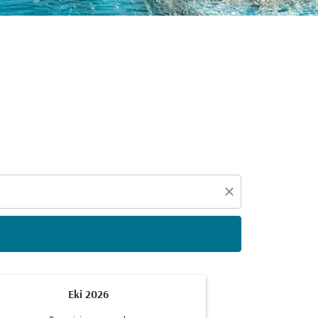
eçin
close
Eki 2026