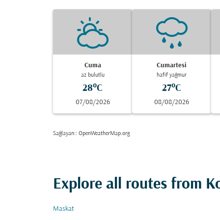
Cuma
Cumartesi
az bulutlu
hafif yağmur
28°C
27°C
07/08/2026
08/08/2026
Sağlayan:
: OpenWeatherMap.org
Explore all routes from K
Maskat