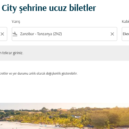
City şehrine ucuz biletler
Varış
Kabi
close
flight_land
close
keyboard_arrow_down
Eko
Kabi
 giriniz.
tekrar giriniz.
retler ve yer durumu anlık olarak değişkenlik gösterebilir.