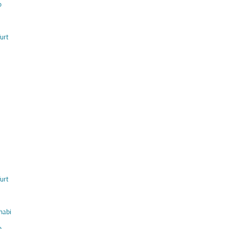
o
urt
urt
habi
o