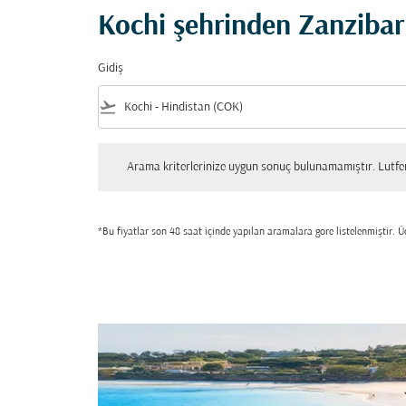
Kochi şehrinden Zanzibar 
Gidiş
flight_takeoff
Arama kriterlerinize uygun sonuç bulunamamıştır. Lutfen tekrar
Arama kriterlerinize uygun sonuç bulunamamıştır. Lutfen 
*Bu fiyatlar son 48 saat içinde yapılan aramalara gore listelenmiştir. Üc