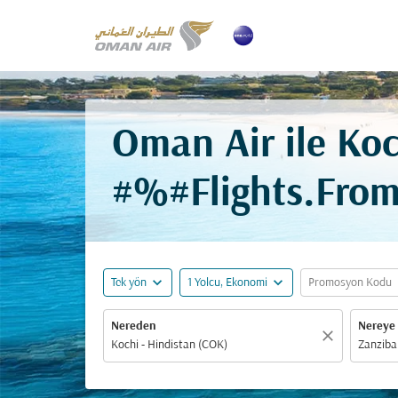
Oman Air ile Koc
#%#Flights.Fro
expand_more
expand_more
ex
Tek yön
1 Yolcu, Ekonomi
Promosyon Kodu
Nereden
Nereye
close