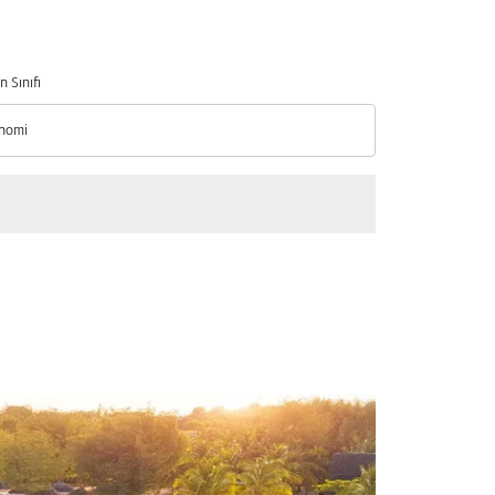
n Sınıfı
nomi
n Sınıfı option Ekonomi Selected