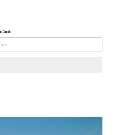
n Sınıfı
nomi
n Sınıfı option Ekonomi Selected