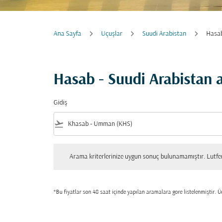
Ana Sayfa
Uçuşlar
Suudi Arabistan
Hasab
Hasab - Suudi Arabistan 
Gidiş
flight_takeoff
Arama kriterlerinize uygun sonuç bulunamamıştır. Lutfen tekrar
Arama kriterlerinize uygun sonuç bulunamamıştır. Lutfen 
*Bu fiyatlar son 48 saat içinde yapılan aramalara gore listelenmiştir. Üc