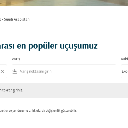
 - Suudi Arabistan
arası en popüler uçuşumuz
Varış
Kabi
close
flight_land
keyboard_arrow_down
Eko
Kabi
 giriniz.
tekrar giriniz.
retler ve yer durumu anlık olarak değişkenlik gösterebilir.