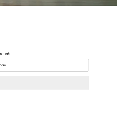
n Sınıfı
nomi
n Sınıfı option Ekonomi Selected