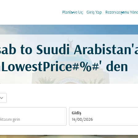
keyboard_arrow_down
keyboard_arrow_down
Planla ve Uç
Giriş Yap
Rezervasyonu Yöne
ab to Suudi Arabistan'
mLowestPrice#%#' den
pand_more
Gidiş
fc-booking-departure-date-aria-label
14/08/2026