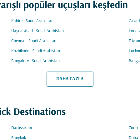
arışlı popüler uçuşları keşfedin
Kahire - Suudi Arabistan
Cakart
Haydarabad - Suudi Arabistan
Londra
Chennai - Suudi Arabistan
Trivan
Kozhikode - Suudi Arabistan
Luckno
Bangalore - Suudi Arabistan
Bangko
DAHA FAZLA
ick Destinations
Darüsselam
Zürih
Bangkok
Doha