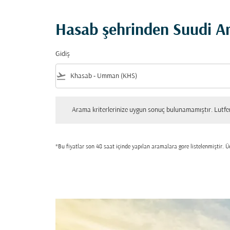
Hasab şehrinden Suudi Ara
Gidiş
flight_takeoff
Arama kriterlerinize uygun sonuç bulunamamıştır. Lutfen tekrar
Arama kriterlerinize uygun sonuç bulunamamıştır. Lutfen 
*Bu fiyatlar son 48 saat içinde yapılan aramalara gore listelenmiştir. Üc