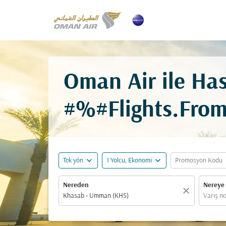
Oman Air ile Has
#%#Flights.Fro
expand_more
expand_more
ex
Tek yön
1 Yolcu, Ekonomi
Promosyon Kodu
Nereden
Nereye
close