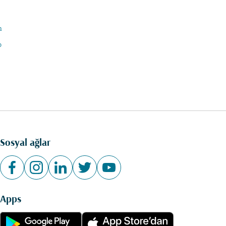
a
o
Sosyal ağlar
Apps