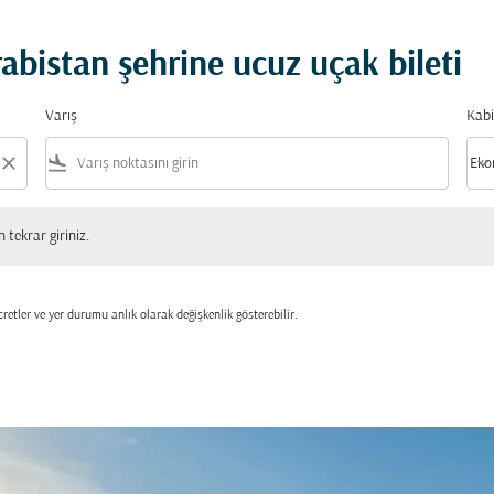
bistan şehrine ucuz uçak bileti
Varış
Kabi
close
flight_land
keyboard_arrow_down
Eko
Kabi
 giriniz.
tekrar giriniz.
retler ve yer durumu anlık olarak değişkenlik gösterebilir.