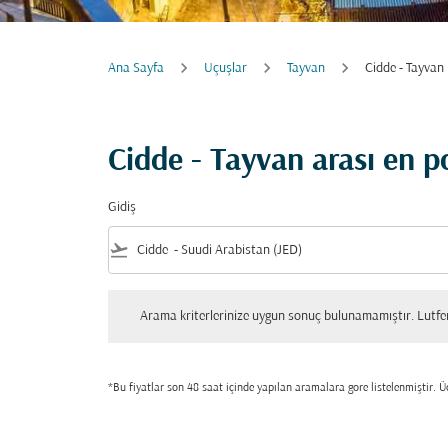
Ana Sayfa
Uçuşlar
Tayvan
Cidde - Tayvan
Cidde - Tayvan arası en 
Gidiş
flight_takeoff
Arama kriterlerinize uygun sonuç bulunamamıştır. Lutfen tekrar
Arama kriterlerinize uygun sonuç bulunamamıştır. Lutfen 
*Bu fiyatlar son 48 saat içinde yapılan aramalara gore listelenmiştir. Üc