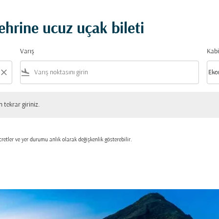
hrine ucuz uçak bileti
Varış
Kabi
close
flight_land
keyboard_arrow_down
Eko
Kabi
 giriniz.
tekrar giriniz.
retler ve yer durumu anlık olarak değişkenlik gösterebilir.