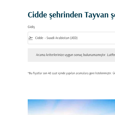
Cidde şehrinden Tayvan şe
Gidiş
flight_takeoff
Arama kriterlerinize uygun sonuç bulunamamıştır. Lutfen tekrar
Arama kriterlerinize uygun sonuç bulunamamıştır. Lutfen 
*Bu fiyatlar son 48 saat içinde yapılan aramalara gore listelenmiştir. Üc