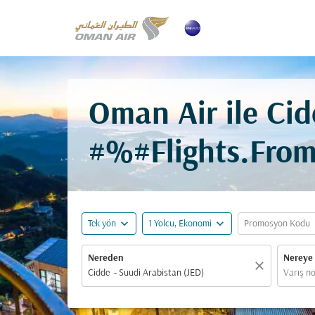
Oman Air ile Cid
#%#Flights.Fro
expand_more
expand_more
ex
Tek yön
1 Yolcu, Ekonomi
Promosyon Kodu
Nereden
Nereye
close