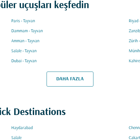
üler uçuşları keşfedin
Paris - Tayvan
Riyad 
Dammam - Tayvan
Zanzib
Amman - Tayvan
Zürih 
Salale - Tayvan
Münih 
Dubai - Tayvan
Kahire
DAHA FAZLA
ick Destinations
Haydarabad
Chenn
Salale
Cakar