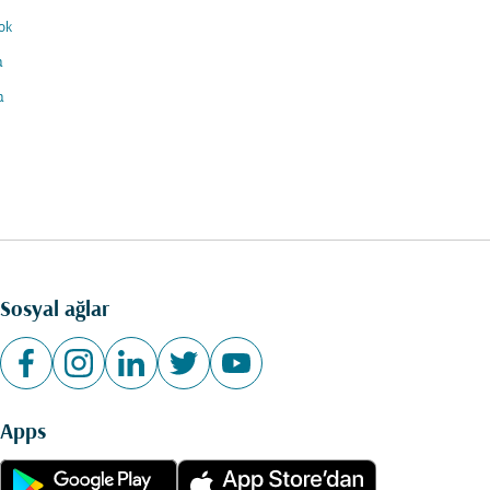
ok
a
a
Sosyal ağlar
Apps