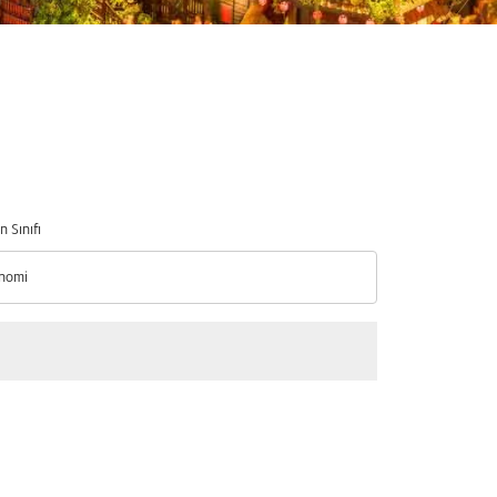
n Sınıfı
nomi
n Sınıfı option Ekonomi Selected