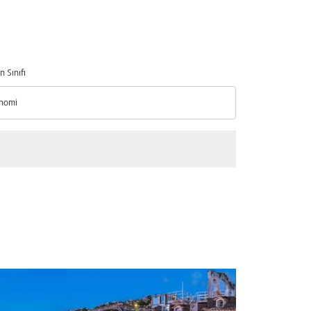
n Sınıfı
nomi
n Sınıfı option Ekonomi Selected