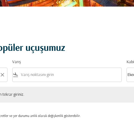
popüler uçuşumuz
Varış
Kabi
close
flight_land
keyboard_arrow_down
Eko
Kabi
 giriniz.
tekrar giriniz.
retler ve yer durumu anlık olarak değişkenlik gösterebilir.