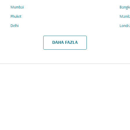
Mumbai
Bangk
Phuket
Manil
Delhi
Londr
DAHA FAZLA