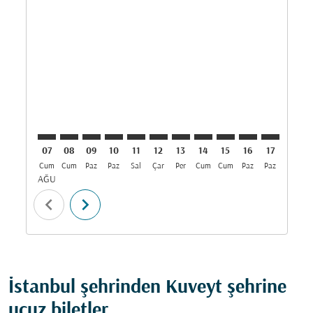
IST–KWI: cmp-view-offers-disclaimer. Fırsatları Bul
IST–KWI: cmp-view-offers-disclaimer. Fırsatları B
IST–KWI: cmp-view-offers-disclaimer. Fırsatla
IST–KWI: cmp-view-offers-disclaimer. Fırs
IST–KWI: cmp-view-offers-disclaimer.
IST–KWI: cmp-view-offers-disclai
IST–KWI: cmp-view-offers-di
IST–KWI: cmp-view-offer
IST–KWI: cmp-view-o
IST–KWI: cmp-v
IST–KWI: c
IST–K
I
07
08
09
10
11
12
13
14
15
16
17
18
Cum
Cum
Paz
Paz
Sal
Çar
Per
Cum
Cum
Paz
Paz
Sal
Ç
AĞU
chevron_left
chevron_right
İstanbul şehrinden Kuveyt şehrine
ucuz biletler