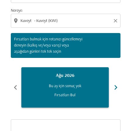
Nereye:
location_on
close
Fırsatları bulmak için rotanızı güncellemeyi
deneyin (kalkış ve/veya varış) veya
aşağıdan günleri tek tek seçin
Ağu 2026
chevron_left
chevron_right
Bu ay için sonuç yok
Fırsatları Bul
Displaying fares for Ağustos-2026