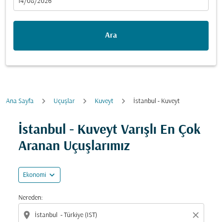
fc-booking-departure-date-aria-label
14/08/2026
Ara
Ana Sayfa
Uçuşlar
Kuveyt
İstanbul - Kuveyt
Fırsatları bulmak için rotanızı güncellemeyi deneyin (ka
İstanbul - Kuveyt Varışlı En Çok
Aranan Uçuşlarımız
expand_more
Ekonomi
Nereden:
location_on
close