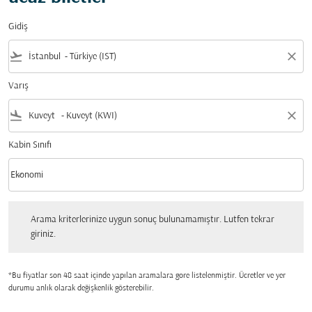
Gidiş
flight_takeoff
close
Varış
flight_land
close
Kabin Sınıfı
keyboard_arrow_down
Ekonomi
Kabin Sınıfı option Ekonomi Selected
Arama kriterlerinize uygun sonuç bulunamamıştır. Lutfen tekrar giriniz.
Arama kriterlerinize uygun sonuç bulunamamıştır. Lutfen tekrar
giriniz.
*Bu fiyatlar son 48 saat içinde yapılan aramalara gore listelenmiştir. Ücretler ve yer
durumu anlık olarak değişkenlik gösterebilir.