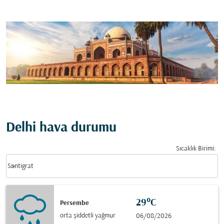
Delhi hava durumu
Sıcaklık Birimi
:
Weather unit option Santigrat Selected
keyboard_arrow_down
Santigrat
29°C
Persembe
orta şiddetli yağmur
06/08/2026