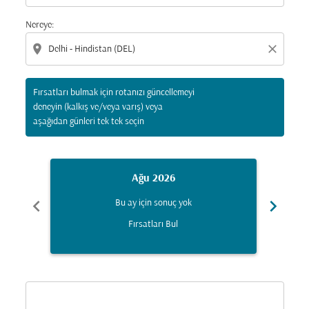
Nereye:
location_on
close
Fırsatları bulmak için rotanızı güncellemeyi
deneyin (kalkış ve/veya varış) veya
aşağıdan günleri tek tek seçin
Ağu 2026
chevron_left
chevron_right
Bu ay için sonuç yok
Fırsatları Bul
Displaying fares for Ağustos-2026