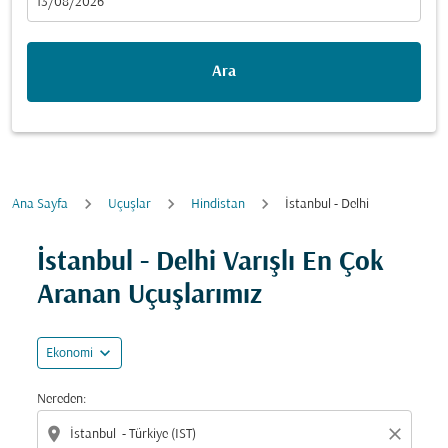
fc-booking-departure-date-aria-label
13/08/2026
Ara
Ana Sayfa
Uçuşlar
Hindistan
İstanbul - Delhi
Fırsatları bulmak için rotanızı güncellemeyi deneyin (ka
İstanbul - Delhi Varışlı En Çok
Aranan Uçuşlarımız
expand_more
Ekonomi
Nereden:
location_on
close