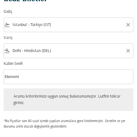
Gidiş
flight_takeoff
close
Varış
flight_land
close
Kabin Sınıfı
keyboard_arrow_down
Ekonomi
Kabin Sınıfı option Ekonomi Selected
Arama kriterlerinize uygun sonuç bulunamamıştır. Lutfen tekrar giriniz.
Arama kriterlerinize uygun sonuç bulunamamıştır. Lutfen tekrar
giriniz.
*Bu fiyatlar son 48 saat içinde yapılan aramalara gore listelenmiştir. Ücretler ve yer
durumu anlık olarak değişkenlik gösterebilir.