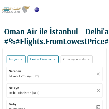

Oman Air ile İstanbul - Delhi'a
#%#Flights.FromLowestPrice
expand_more
expand_more
expand_more
Tek yön
1 Yolcu, Ekonomi
Promosyon Kodu
Nereden
close
İstanbul - Türkiye (IST)
Nereye
close
Delhi - Hindistan (DEL)
Gidiş
today