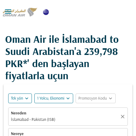

Oman Air ile İslamabad to
Suudi Arabistan'a
239,798
PKR*
' den başlayan
fiyatlarla uçun
expand_more
expand_more
expand_more
Tek yön
1 Yolcu, Ekonomi
Promosyon Kodu
Nereden
close
İslamabad - Pakistan (ISB)
Nereye