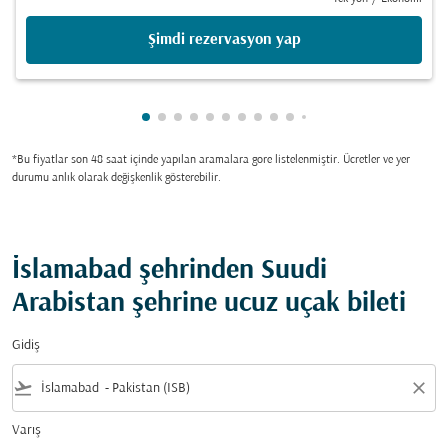
Şimdi rezervasyon yap
gösteriliyor cmp-pagination-showing-ca
gösteriliyor cmp-pagination-showing-
gösteriliyor cmp-pagination-showin
gösteriliyor cmp-pagination-show
gösteriliyor cmp-pagination-sh
gösteriliyor cmp-pagination-
gösteriliyor cmp-paginatio
gösteriliyor cmp-paginat
gösteriliyor cmp-pagin
gösteriliyor cmp-pa
gösteriliyor cmp-
gösteriliyor cm
gösteriliyor 
gösteriliyo
*Bu fiyatlar son 48 saat içinde yapılan aramalara gore listelenmiştir. Ücretler ve yer
durumu anlık olarak değişkenlik gösterebilir.
İslamabad şehrinden Suudi
Arabistan şehrine ucuz uçak bileti
Gidiş
flight_takeoff
close
Varış