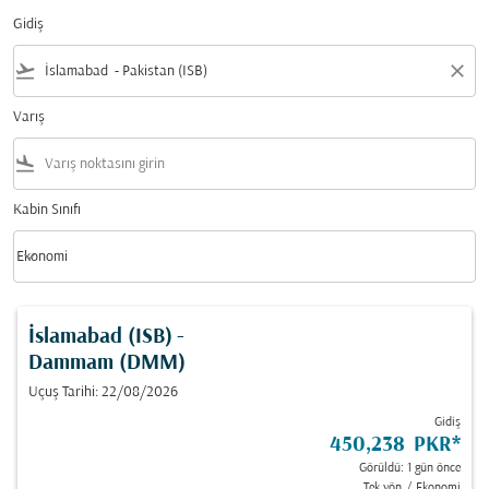
Gidiş
flight_takeoff
close
Varış
flight_land
Kabin Sınıfı
keyboard_arrow_down
Ekonomi
Kabin Sınıfı option Ekonomi Selected
İslamabad (ISB)
-
Dammam (DMM)
Uçuş Tarihi: 22/08/2026
Gidiş
450,238 PKR
*
Görüldü: 1 gün önce
Tek yön
/
Ekonomi