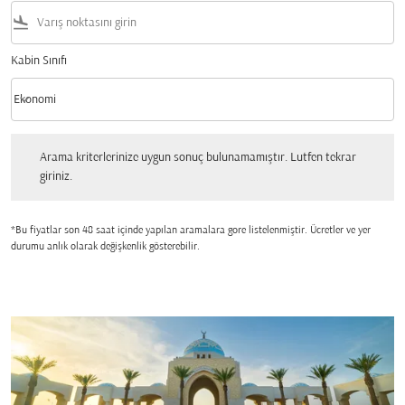
flight_land
Kabin Sınıfı
keyboard_arrow_down
Ekonomi
Kabin Sınıfı option Ekonomi Selected
Arama kriterlerinize uygun sonuç bulunamamıştır. Lutfen tekrar giriniz.
Arama kriterlerinize uygun sonuç bulunamamıştır. Lutfen tekrar
giriniz.
*Bu fiyatlar son 48 saat içinde yapılan aramalara gore listelenmiştir. Ücretler ve yer
durumu anlık olarak değişkenlik gösterebilir.