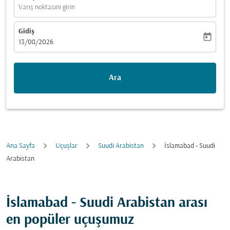
Varış noktasını girin
Gidiş
today
fc-booking-departure-date-aria-label
13/08/2026
Ara
Ana Sayfa
Uçuşlar
Suudi Arabistan
İslamabad - Suudi
Arabistan
İslamabad - Suudi Arabistan arası
en popüler uçuşumuz