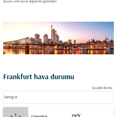
durumu anlık olarak değişkenlik gösterebilir.
Frankfurt hava durumu
Sıcaklık Birimi
:
Weather unit option Santigrat Selected
keyboard_arrow_down
Santigrat
29°C
Cumartesi