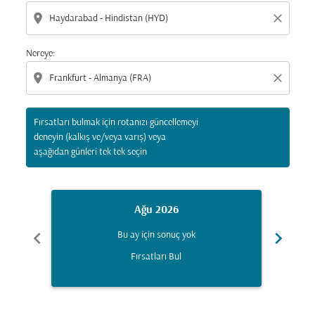
location_on
close
Nereye:
location_on
close
Fırsatları bulmak için rotanızı güncellemeyi
deneyin (kalkış ve/veya varış) veya
aşağıdan günleri tek tek seçin
Ağu 2026
chevron_left
chevron_right
Bu ay için sonuç yok
Fırsatları Bul