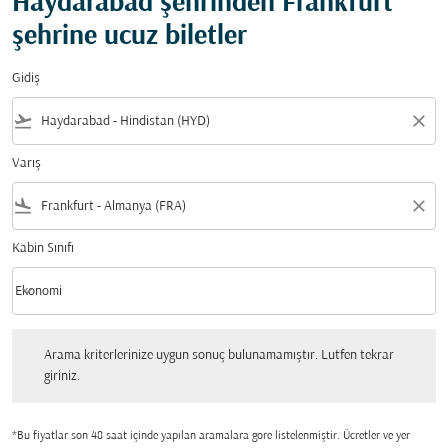
Haydarabad şehrinden Frankfurt
şehrine ucuz biletler
Gidiş
flight_takeoff
close
Varış
flight_land
close
Kabin Sınıfı
keyboard_arrow_down
Ekonomi
Kabin Sınıfı option Ekonomi Selected
Arama kriterlerinize uygun sonuç bulunamamıştır. Lutfen tekrar giriniz.
Arama kriterlerinize uygun sonuç bulunamamıştır. Lutfen tekrar
giriniz.
*Bu fiyatlar son 48 saat içinde yapılan aramalara gore listelenmiştir. Ücretler ve yer