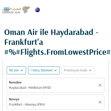

Oman Air ile Haydarabad -
Frankfurt'a
#%#Flights.FromLowestPrice
expand_more
expand_more
expand_more
Tek yön
1 Yolcu, Ekonomi
Promosyon Kodu
Nereden
close
Haydarabad - Hindistan (HYD)
Nereye
close
Frankfurt - Almanya (FRA)