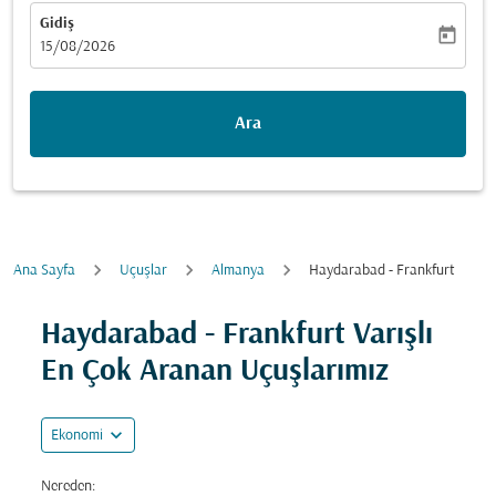
Gidiş
today
fc-booking-departure-date-aria-label
15/08/2026
Ara
Ana Sayfa
Uçuşlar
Almanya
Haydarabad - Frankfurt
Fırsatları bulmak için rotanızı güncellemeyi deneyin (ka
Haydarabad - Frankfurt Varışlı
En Çok Aranan Uçuşlarımız
expand_more
Ekonomi
Nereden: