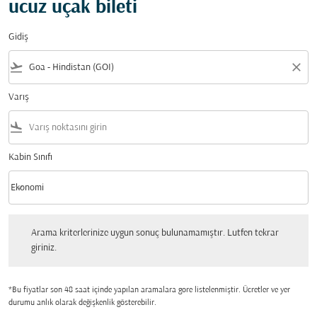
ucuz uçak bileti
Gidiş
flight_takeoff
close
Varış
flight_land
Kabin Sınıfı
keyboard_arrow_down
Ekonomi
Kabin Sınıfı option Ekonomi Selected
Arama kriterlerinize uygun sonuç bulunamamıştır. Lutfen tekrar giriniz.
Arama kriterlerinize uygun sonuç bulunamamıştır. Lutfen tekrar
giriniz.
*Bu fiyatlar son 48 saat içinde yapılan aramalara gore listelenmiştir. Ücretler ve yer
durumu anlık olarak değişkenlik gösterebilir.