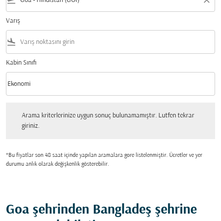
flight_takeoff
close
Varış
flight_land
Kabin Sınıfı
keyboard_arrow_down
Ekonomi
Kabin Sınıfı option Ekonomi Selected
Arama kriterlerinize uygun sonuç bulunamamıştır. Lutfen tekrar giriniz.
Arama kriterlerinize uygun sonuç bulunamamıştır. Lutfen tekrar
giriniz.
*Bu fiyatlar son 48 saat içinde yapılan aramalara gore listelenmiştir. Ücretler ve yer
durumu anlık olarak değişkenlik gösterebilir.
Goa şehrinden Bangladeş şehrine