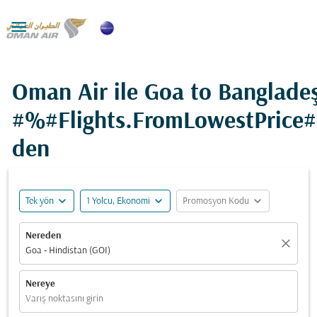

Oman Air ile Goa to Bangladeş
#%#Flights.FromLowestPrice
den
expand_more
expand_more
expand_more
Tek yön
1 Yolcu, Ekonomi
Promosyon Kodu
Nereden
close
Goa - Hindistan (GOI)
Nereye
Varış noktasını girin