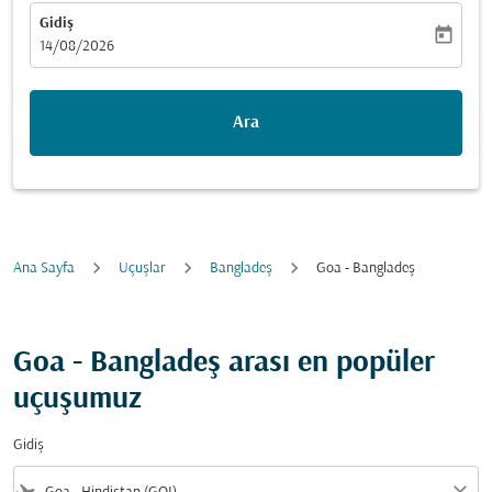
Gidiş
today
fc-booking-departure-date-aria-label
14/08/2026
Ara
Ana Sayfa
Uçuşlar
Bangladeş
Goa - Bangladeş
Goa - Bangladeş arası en popüler
uçuşumuz
Gidiş