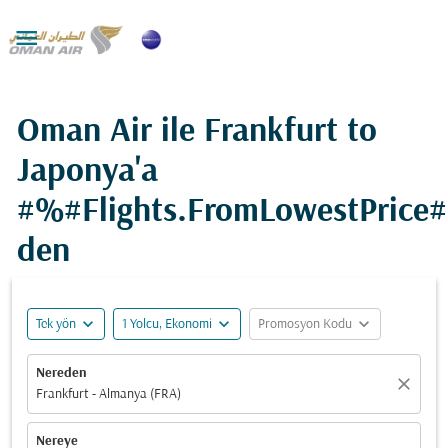

Oman Air ile Frankfurt to
Japonya'a
#%#Flights.FromLowestPrice
den
expand_more
expand_more
expand_more
Tek yön
1 Yolcu, Ekonomi
Promosyon Kodu
Nereden
close
Frankfurt - Almanya (FRA)
Nereye