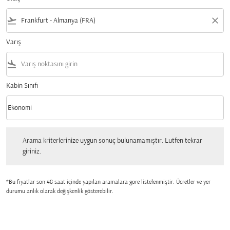
flight_takeoff
close
Varış
flight_land
Kabin Sınıfı
keyboard_arrow_down
Ekonomi
Kabin Sınıfı option Ekonomi Selected
Arama kriterlerinize uygun sonuç bulunamamıştır. Lutfen tekrar giriniz.
Arama kriterlerinize uygun sonuç bulunamamıştır. Lutfen tekrar
giriniz.
*Bu fiyatlar son 48 saat içinde yapılan aramalara gore listelenmiştir. Ücretler ve yer
durumu anlık olarak değişkenlik gösterebilir.