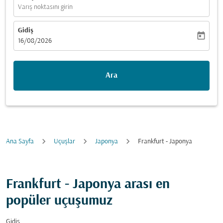
Varış noktasını girin
Gidiş
today
fc-booking-departure-date-aria-label
16/08/2026
Ara
Ana Sayfa
Uçuşlar
Japonya
Frankfurt - Japonya
Frankfurt - Japonya arası en
popüler uçuşumuz
Gidiş