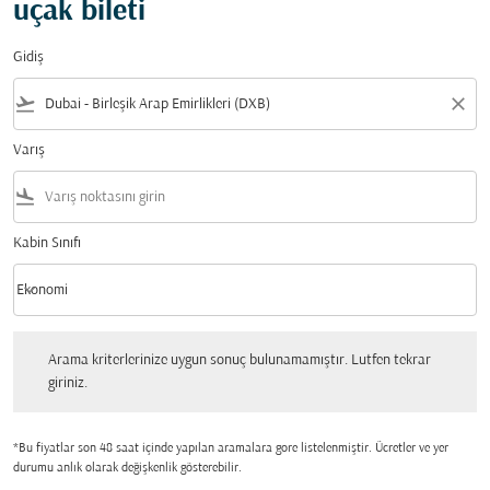
uçak bileti
Gidiş
flight_takeoff
close
Varış
flight_land
Kabin Sınıfı
keyboard_arrow_down
Ekonomi
Kabin Sınıfı option Ekonomi Selected
Arama kriterlerinize uygun sonuç bulunamamıştır. Lutfen tekrar giriniz.
Arama kriterlerinize uygun sonuç bulunamamıştır. Lutfen tekrar
giriniz.
*Bu fiyatlar son 48 saat içinde yapılan aramalara gore listelenmiştir. Ücretler ve yer
durumu anlık olarak değişkenlik gösterebilir.