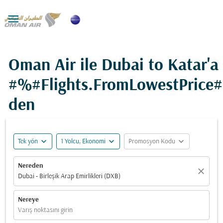

Oman Air ile Dubai to Katar'a
#%#Flights.FromLowestPrice
den
expand_more
expand_more
expand_more
Tek yön
1 Yolcu, Ekonomi
Promosyon Kodu
Nereden
close
Dubai - Birleşik Arap Emirlikleri (DXB)
Nereye
Varış noktasını girin