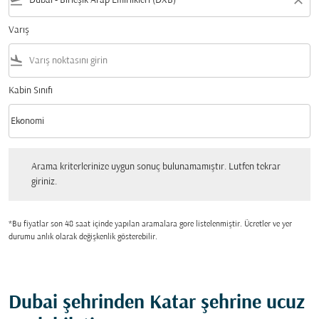
flight_takeoff
close
Varış
flight_land
Kabin Sınıfı
keyboard_arrow_down
Ekonomi
Kabin Sınıfı option Ekonomi Selected
Arama kriterlerinize uygun sonuç bulunamamıştır. Lutfen tekrar giriniz.
Arama kriterlerinize uygun sonuç bulunamamıştır. Lutfen tekrar
giriniz.
*Bu fiyatlar son 48 saat içinde yapılan aramalara gore listelenmiştir. Ücretler ve yer
durumu anlık olarak değişkenlik gösterebilir.
Dubai şehrinden Katar şehrine ucuz