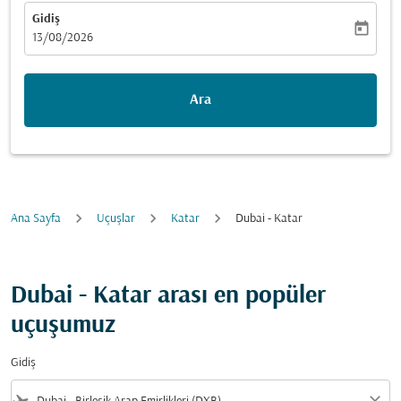
Gidiş
today
fc-booking-departure-date-aria-label
13/08/2026
Ara
Ana Sayfa
Uçuşlar
Katar
Dubai - Katar
Dubai - Katar arası en popüler
uçuşumuz
Gidiş