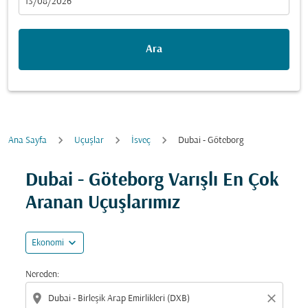
fc-booking-departure-date-aria-label
13/08/2026
Ara
Ana Sayfa
Uçuşlar
İsveç
Dubai - Göteborg
Fırsatları bulmak için rotanızı güncellemeyi deneyin (ka
Dubai - Göteborg Varışlı En Çok
Aranan Uçuşlarımız
expand_more
Ekonomi
Nereden:
location_on
close