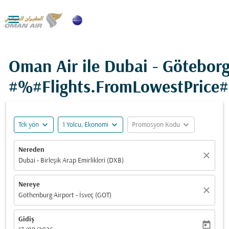

Oman Air ile Dubai - Göteborg
#%#Flights.FromLowestPrice
expand_more
expand_more
expand_more
Tek yön
1 Yolcu, Ekonomi
Promosyon Kodu
Nereden
close
Dubai - Birleşik Arap Emirlikleri (DXB)
Nereye
close
Gothenburg Airport - İsveç (GOT)
Gidiş
today