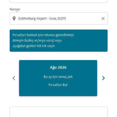
Nereye:
location_on
close
Fırsatları bulmak için rotanızı güncellemeyi
deneyin (kalkış ve/veya varış) veya
aşağıdan günleri tek tek seçin
Ağu 2026
chevron_left
chevron_right
Bu ay için sonuç yok
Fırsatları Bul
Displaying fares for Ağustos-2026