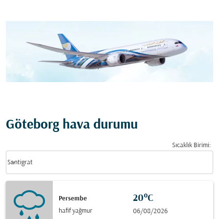
Göteborg hava durumu
Sıcaklık Birimi
:
Weather unit option Santigrat Selected
keyboard_arrow_down
Santigrat
20°C
Persembe
hafif yağmur
06/08/2026