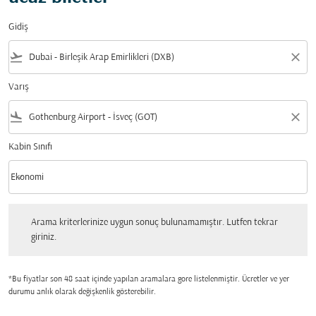
Gidiş
flight_takeoff
close
Varış
flight_land
close
Kabin Sınıfı
keyboard_arrow_down
Ekonomi
Kabin Sınıfı option Ekonomi Selected
Arama kriterlerinize uygun sonuç bulunamamıştır. Lutfen tekrar giriniz.
Arama kriterlerinize uygun sonuç bulunamamıştır. Lutfen tekrar
giriniz.
*Bu fiyatlar son 48 saat içinde yapılan aramalara gore listelenmiştir. Ücretler ve yer
durumu anlık olarak değişkenlik gösterebilir.