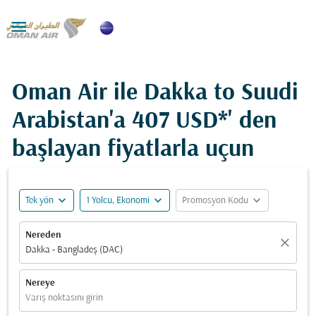

Oman Air ile Dakka to Suudi
Arabistan'a
407 USD*
' den
başlayan fiyatlarla uçun
expand_more
expand_more
expand_more
Tek yön
1 Yolcu, Ekonomi
Promosyon Kodu
Nereden
close
Dakka - Bangladeş (DAC)
Nereye
Varış noktasını girin