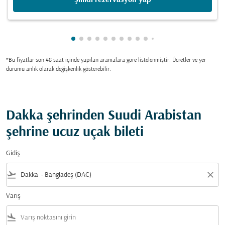
gösteriliyor cmp-pagination-showing-ca
gösteriliyor cmp-pagination-showing-
gösteriliyor cmp-pagination-showin
gösteriliyor cmp-pagination-show
gösteriliyor cmp-pagination-sh
gösteriliyor cmp-pagination-
gösteriliyor cmp-paginatio
gösteriliyor cmp-paginat
gösteriliyor cmp-pagin
gösteriliyor cmp-pa
gösteriliyor cmp-
gösteriliyor cm
gösteriliyor 
gösteriliyo
gösterili
*Bu fiyatlar son 48 saat içinde yapılan aramalara gore listelenmiştir. Ücretler ve yer
durumu anlık olarak değişkenlik gösterebilir.
Dakka şehrinden Suudi Arabistan
şehrine ucuz uçak bileti
Gidiş
flight_takeoff
close
Varış
flight_land