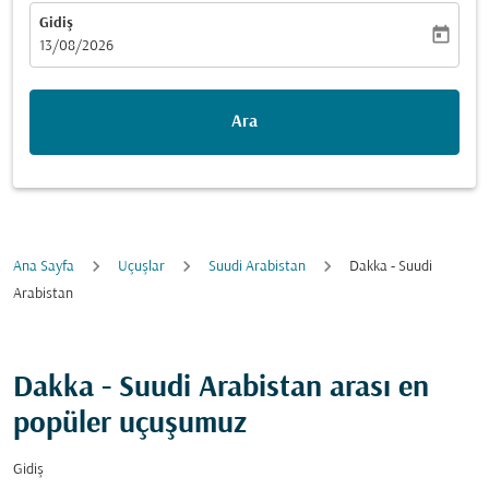
Gidiş
today
fc-booking-departure-date-aria-label
13/08/2026
Ara
Ana Sayfa
Uçuşlar
Suudi Arabistan
Dakka - Suudi
Arabistan
Dakka - Suudi Arabistan arası en
popüler uçuşumuz
Gidiş