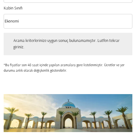
Kabin Sınıfı
keyboard_arrow_down
Ekonomi
Kabin Sınıfı option Ekonomi Selected
Arama kriterlerinize uygun sonuç bulunamamıştır. Lutfen tekrar giriniz.
Arama kriterlerinize uygun sonuç bulunamamıştır. Lutfen tekrar
giriniz.
*Bu fiyatlar son 48 saat içinde yapılan aramalara gore listelenmiştir. Ücretler ve yer
durumu anlık olarak değişkenlik gösterebilir.