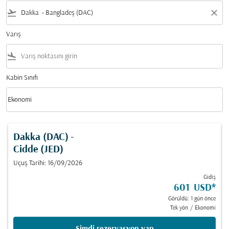
flight_takeoff
close
Varış
flight_land
Kabin Sınıfı
keyboard_arrow_down
Ekonomi
Kabin Sınıfı option Ekonomi Selected
Dakka (DAC)
-
Cidde (JED)
Uçuş Tarihi: 16/09/2026
Gidiş
601 USD
*
Görüldü: 1 gün önce
Tek yön
/
Ekonomi
Şimdi rezervasyon yap