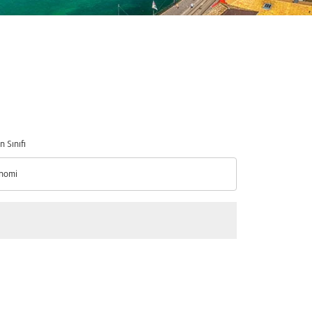
n Sınıfı
nomi
n Sınıfı option Ekonomi Selected