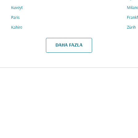
Kuveyt
Milan
Paris
Frankf
Kahire
Zürih
DAHA FAZLA