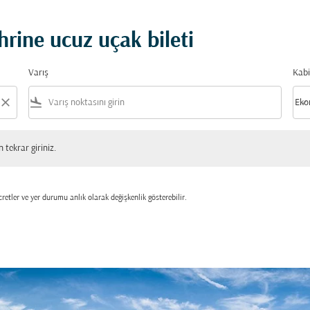
hrine ucuz uçak bileti
Varış
Kabi
close
flight_land
keyboard_arrow_down
Eko
Kabi
 giriniz.
tekrar giriniz.
retler ve yer durumu anlık olarak değişkenlik gösterebilir.