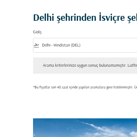
Delhi şehrinden İsviçre şe
Gidiş
flight_takeoff
Arama kriterlerinize uygun sonuç bulunamamıştır. Lutfen tekrar
Arama kriterlerinize uygun sonuç bulunamamıştır. Lutfen 
*Bu fiyatlar son 48 saat içinde yapılan aramalara gore listelenmiştir. Üc