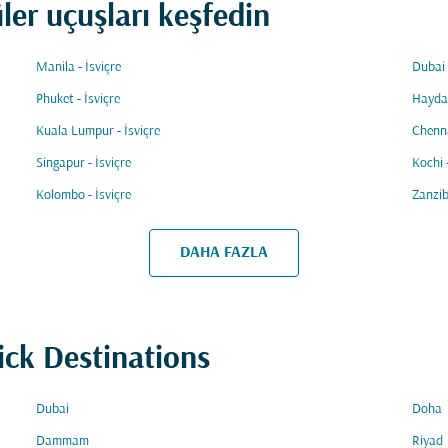
üler uçuşları keşfedin
Manila - İsviçre
Dubai 
Phuket - İsviçre
Haydar
Kuala Lumpur - İsviçre
Chenna
Singapur - İsviçre
Kochi -
Kolombo - İsviçre
Zanzib
DAHA FAZLA
ick Destinations
Dubai
Doha
Dammam
Riyad