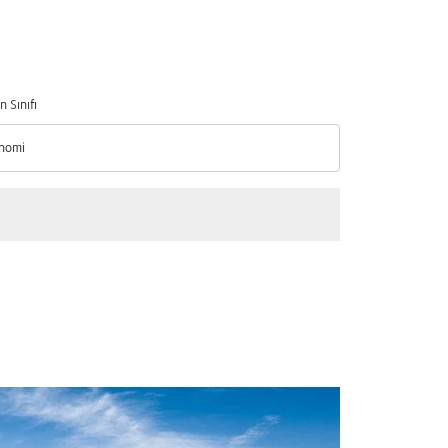
n Sınıfı
nomi
n Sınıfı option Ekonomi Selected