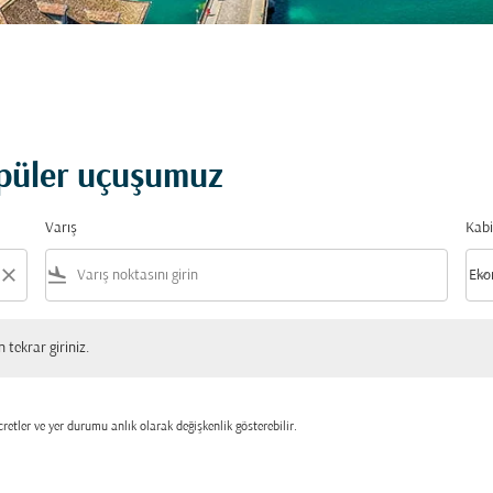
popüler uçuşumuz
Varış
Kabi
close
flight_land
keyboard_arrow_down
Eko
Kabi
 giriniz.
tekrar giriniz.
retler ve yer durumu anlık olarak değişkenlik gösterebilir.