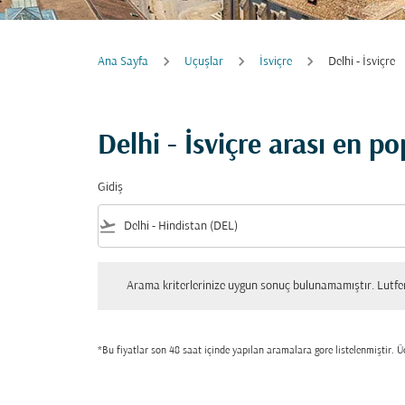
Ana Sayfa
Uçuşlar
İsviçre
Delhi - İsviçre
Delhi - İsviçre arası en 
Gidiş
flight_takeoff
Arama kriterlerinize uygun sonuç bulunamamıştır. Lutfen tekrar
Arama kriterlerinize uygun sonuç bulunamamıştır. Lutfen 
*Bu fiyatlar son 48 saat içinde yapılan aramalara gore listelenmiştir. Üc