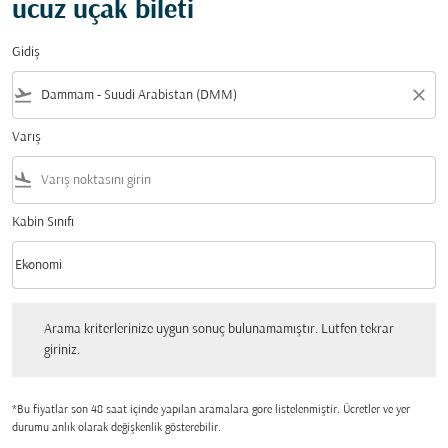
ucuz uçak bileti
Gidiş
flight_takeoff
close
Varış
flight_land
Kabin Sınıfı
keyboard_arrow_down
Ekonomi
Kabin Sınıfı option Ekonomi Selected
Arama kriterlerinize uygun sonuç bulunamamıştır. Lutfen tekrar giriniz.
Arama kriterlerinize uygun sonuç bulunamamıştır. Lutfen tekrar
giriniz.
*Bu fiyatlar son 48 saat içinde yapılan aramalara gore listelenmiştir. Ücretler ve yer
durumu anlık olarak değişkenlik gösterebilir.