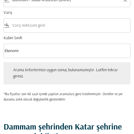
flight_takeoff
close
Varış
flight_land
Kabin Sınıfı
keyboard_arrow_down
Ekonomi
Kabin Sınıfı option Ekonomi Selected
Arama kriterlerinize uygun sonuç bulunamamıştır. Lutfen tekrar giriniz.
Arama kriterlerinize uygun sonuç bulunamamıştır. Lutfen tekrar
giriniz.
*Bu fiyatlar son 48 saat içinde yapılan aramalara gore listelenmiştir. Ücretler ve yer
durumu anlık olarak değişkenlik gösterebilir.
Dammam şehrinden Katar şehrine