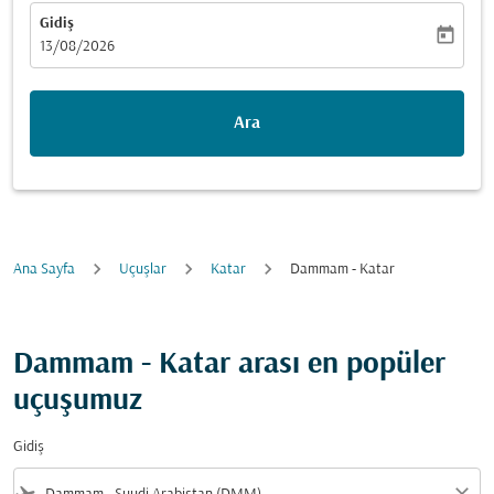
Gidiş
today
fc-booking-departure-date-aria-label
13/08/2026
Ara
Ana Sayfa
Uçuşlar
Katar
Dammam - Katar
Dammam - Katar arası en popüler
uçuşumuz
Gidiş