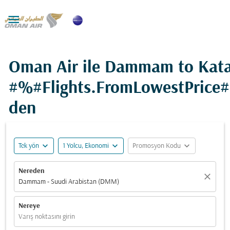

Oman Air ile Dammam to Kata
#%#Flights.FromLowestPrice
den
expand_more
expand_more
expand_more
Tek yön
1 Yolcu, Ekonomi
Promosyon Kodu
Nereden
close
Dammam - Suudi Arabistan (DMM)
Nereye
Varış noktasını girin