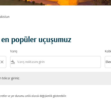
kistan
 en popüler uçuşumuz
Varış
Kabi
close
flight_land
keyboard_arrow_down
Eko
Kabi
 giriniz.
tekrar giriniz.
retler ve yer durumu anlık olarak değişkenlik gösterebilir.