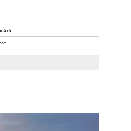
n Sınıfı
nomi
n Sınıfı option Ekonomi Selected