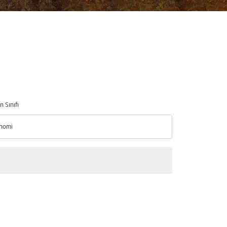
n Sınıfı
nomi
n Sınıfı option Ekonomi Selected