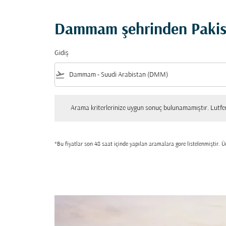
Dammam şehrinden Pakista
Gidiş
flight_takeoff
Arama kriterlerinize uygun sonuç bulunamamıştır. Lutfen tekrar
Arama kriterlerinize uygun sonuç bulunamamıştır. Lutfen 
*Bu fiyatlar son 48 saat içinde yapılan aramalara gore listelenmiştir. Üc