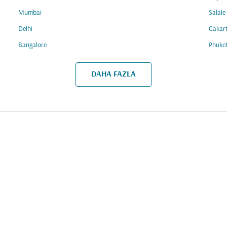
Mumbai
Salale
Delhi
Cakar
Bangalore
Phuke
DAHA FAZLA