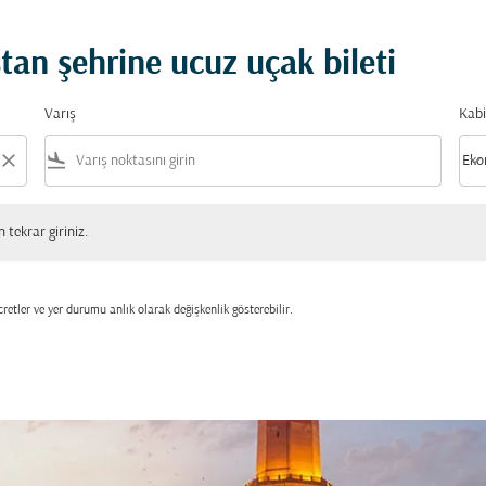
n şehrine ucuz uçak bileti
Varış
Kabi
close
flight_land
keyboard_arrow_down
Eko
Kabi
 giriniz.
tekrar giriniz.
retler ve yer durumu anlık olarak değişkenlik gösterebilir.