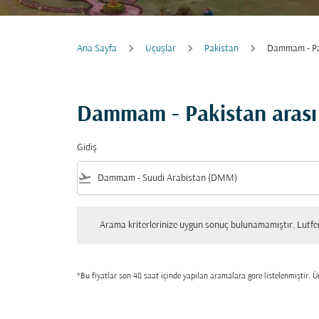
Ana Sayfa
Uçuşlar
Pakistan
Dammam - Pa
Dammam - Pakistan arası
Gidiş
flight_takeoff
Arama kriterlerinize uygun sonuç bulunamamıştır. Lutfen tekrar
Arama kriterlerinize uygun sonuç bulunamamıştır. Lutfen 
*Bu fiyatlar son 48 saat içinde yapılan aramalara gore listelenmiştir. Üc