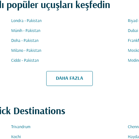
ı popüler uçuşları keşfedin
Londra - Pakistan
Riyad 
Münih - Pakistan
Dubai 
Doha - Pakistan
Frankf
Milano - Pakistan
Mosko
Cidde - Pakistan
Medine
DAHA FAZLA
ick Destinations
Trivandrum
Chenn
Kochi
Hayda