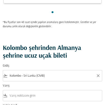
gösteriliyor cmp-pagination-
*Bu fiyatlar son 48 saat içinde yapılan aramalara gore listelenmiştir. Ücretler ve yer
durumu anlık olarak değişkenlik gösterebilir.
Kolombo şehrinden Almanya
şehrine ucuz uçak bileti
Gidiş
flight_takeoff
close
Varış
flight_land