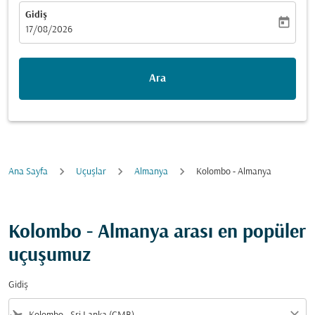
Gidiş
today
fc-booking-departure-date-aria-label
17/08/2026
Ara
Ana Sayfa
Uçuşlar
Almanya
Kolombo - Almanya
Kolombo - Almanya arası en popüler
uçuşumuz
Gidiş