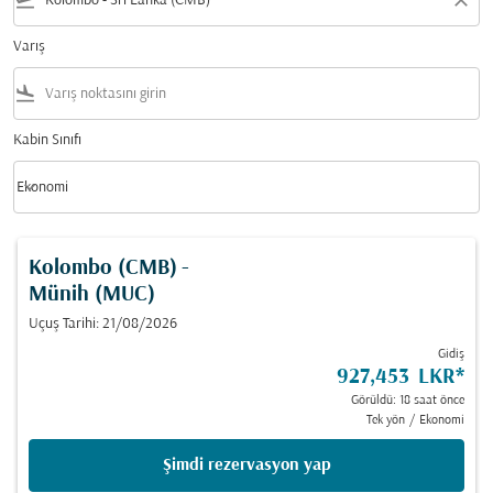
flight_takeoff
close
Varış
flight_land
Kabin Sınıfı
keyboard_arrow_down
Ekonomi
Kabin Sınıfı option Ekonomi Selected
Kolombo (CMB)
-
Münih (MUC)
Uçuş Tarihi: 21/08/2026
Gidiş
927,453 LKR
*
Görüldü: 18 saat önce
Tek yön
/
Ekonomi
Şimdi rezervasyon yap