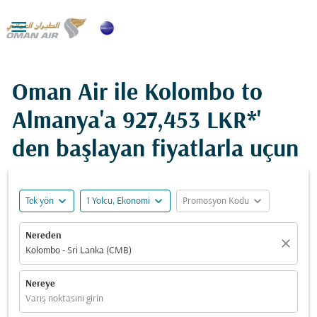

Oman Air ile Kolombo to
Almanya'a
927,453 LKR*
'
den başlayan fiyatlarla uçun
expand_more
expand_more
expand_more
Tek yön
1 Yolcu, Ekonomi
Promosyon Kodu
Nereden
close
Kolombo - Sri Lanka (CMB)
Nereye
Varış noktasını girin