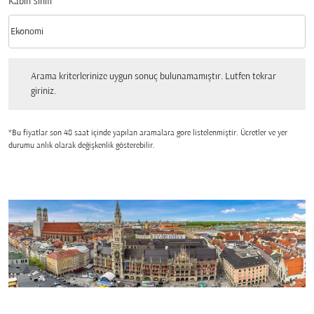
Kabin Sınıfı
keyboard_arrow_down
Ekonomi
Kabin Sınıfı option Ekonomi Selected
Arama kriterlerinize uygun sonuç bulunamamıştır. Lutfen tekrar giriniz.
Arama kriterlerinize uygun sonuç bulunamamıştır. Lutfen tekrar
giriniz.
*Bu fiyatlar son 48 saat içinde yapılan aramalara gore listelenmiştir. Ücretler ve yer
durumu anlık olarak değişkenlik gösterebilir.