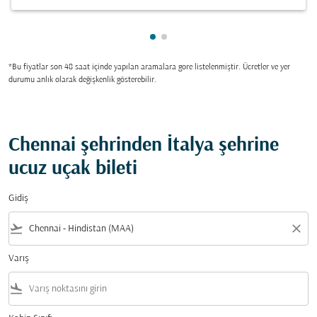
gösteriliyor cmp-pagination-s
gösteriliyor cmp-pagination
*Bu fiyatlar son 48 saat içinde yapılan aramalara gore listelenmiştir. Ücretler ve yer
durumu anlık olarak değişkenlik gösterebilir.
Chennai şehrinden İtalya şehrine
ucuz uçak bileti
Gidiş
flight_takeoff
close
Varış
flight_land