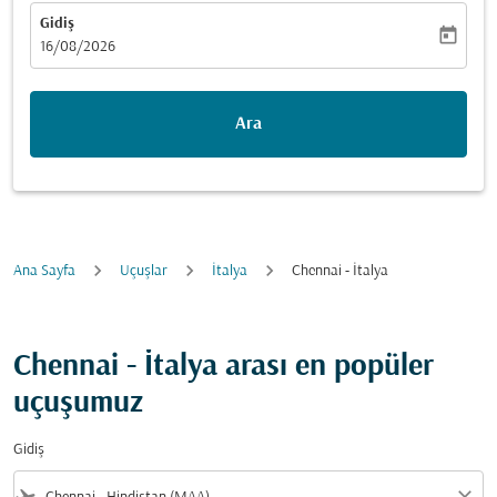
Gidiş
today
fc-booking-departure-date-aria-label
16/08/2026
Ara
Ana Sayfa
Uçuşlar
İtalya
Chennai - İtalya
Chennai - İtalya arası en popüler
uçuşumuz
Gidiş