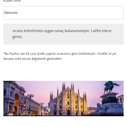
Kabin Sınıfı
keyboard_arrow_down
Ekonomi
Kabin Sınıfı option Ekonomi Selected
Arama kriterlerinize uygun sonuç bulunamamıştır. Lutfen tekrar giriniz.
Arama kriterlerinize uygun sonuç bulunamamıştır. Lutfen tekrar
giriniz.
*Bu fiyatlar son 48 saat içinde yapılan aramalara gore listelenmiştir. Ücretler ve yer
durumu anlık olarak değişkenlik gösterebilir.