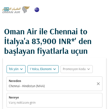

Oman Air ile Chennai to
İtalya'a
83,900 INR*
' den
başlayan fiyatlarla uçun
expand_more
expand_more
expand_more
Tek yön
1 Yolcu, Ekonomi
Promosyon Kodu
Nereden
close
Chennai - Hindistan (MAA)
Nereye
Varış noktasını girin