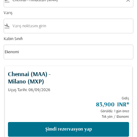
flight_takeoff
close
Varış
flight_land
Kabin Sınıfı
keyboard_arrow_down
Ekonomi
Kabin Sınıfı option Ekonomi Selected
Chennai (MAA)
-
Milano (MXP)
Uçuş Tarihi: 06/09/2026
Gidiş
83,900 INR
*
Görüldü: 1 gün önce
Tek yön
/
Ekonomi
Şimdi rezervasyon yap