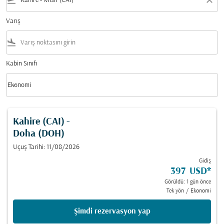
flight_takeoff
close
Varış
flight_land
Kabin Sınıfı
keyboard_arrow_down
Ekonomi
Kabin Sınıfı option Ekonomi Selected
Kahire (CAI)
-
Doha (DOH)
Uçuş Tarihi: 11/08/2026
Gidiş
397 USD
*
Görüldü: 1 gün önce
Tek yön
/
Ekonomi
Şimdi rezervasyon yap