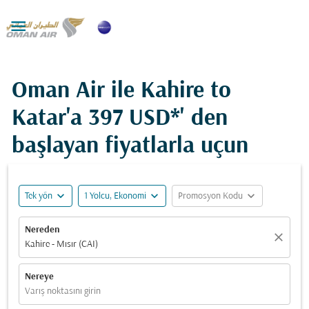

Oman Air ile Kahire to
Katar'a
397 USD*
' den
başlayan fiyatlarla uçun
expand_more
expand_more
expand_more
Tek yön
1 Yolcu, Ekonomi
Promosyon Kodu
Nereden
close
Kahire - Mısır (CAI)
Nereye
Varış noktasını girin