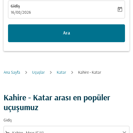
Gidiş
today
fc-booking-departure-date-aria-label
16/08/2026
Ara
Ana Sayfa
Uçuşlar
Katar
Kahire - Katar
Kahire - Katar arası en popüler
uçuşumuz
Gidiş