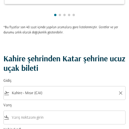
gösteriliyor cmp-pagination-show
gösteriliyor cmp-pagination-sh
gösteriliyor cmp-pagination-
gösteriliyor cmp-paginatio
gösteriliyor cmp-paginat
*Bu fiyatlar son 48 saat içinde yapılan aramalara gore listelenmiştir. Ücretler ve yer
durumu anlık olarak değişkenlik gösterebilir.
Kahire şehrinden Katar şehrine ucuz
uçak bileti
Gidiş
flight_takeoff
close
Varış
flight_land