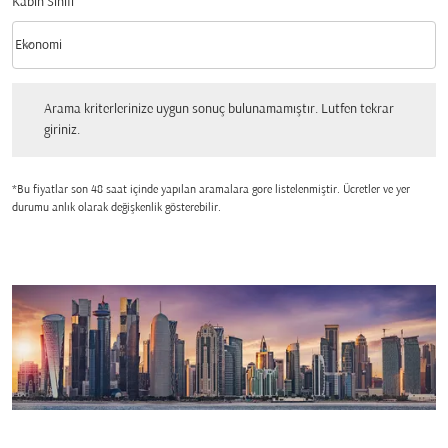
Kabin Sınıfı
keyboard_arrow_down
Ekonomi
Kabin Sınıfı option Ekonomi Selected
Arama kriterlerinize uygun sonuç bulunamamıştır. Lutfen tekrar giriniz.
Arama kriterlerinize uygun sonuç bulunamamıştır. Lutfen tekrar
giriniz.
*Bu fiyatlar son 48 saat içinde yapılan aramalara gore listelenmiştir. Ücretler ve yer
durumu anlık olarak değişkenlik gösterebilir.