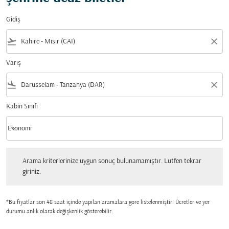
Gidiş
flight_takeoff
close
Varış
flight_land
close
Kabin Sınıfı
keyboard_arrow_down
Ekonomi
Kabin Sınıfı option Ekonomi Selected
Arama kriterlerinize uygun sonuç bulunamamıştır. Lutfen tekrar giriniz.
Arama kriterlerinize uygun sonuç bulunamamıştır. Lutfen tekrar
giriniz.
*Bu fiyatlar son 48 saat içinde yapılan aramalara gore listelenmiştir. Ücretler ve yer
durumu anlık olarak değişkenlik gösterebilir.