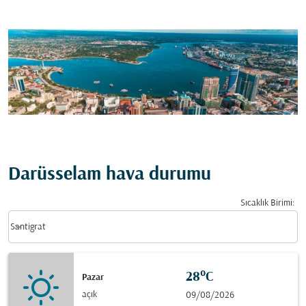
Darüsselam hava durumu
Sıcaklık Birimi
:
Weather unit option Santigrat Selected
keyboard_arrow_down
Santigrat
28°C
Pazar
açık
09/08/2026