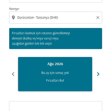
Nereye:
location_on
close
Fırsatları bulmak için rotanızı güncellemeyi
deneyin (kalkış ve/veya varış) veya
aşağıdan günleri tek tek seçin
Ağu 2026
chevron_left
chevron_right
Bu ay için sonuç yok
Fırsatları Bul
Displaying fares for Ağustos-2026