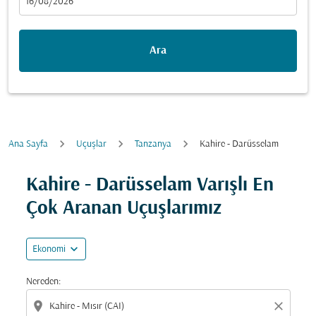
fc-booking-departure-date-aria-label
16/08/2026
Ara
Ana Sayfa
Uçuşlar
Tanzanya
Kahire - Darüsselam
Fırsatları bulmak için rotanızı güncellemeyi deneyin (ka
Kahire - Darüsselam Varışlı En
Çok Aranan Uçuşlarımız
expand_more
Ekonomi
Nereden:
location_on
close