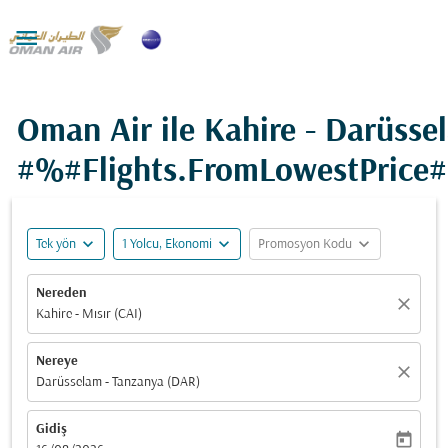

Oman Air ile Kahire - Darüsse
#%#Flights.FromLowestPrice
expand_more
expand_more
expand_more
Tek yön
1 Yolcu, Ekonomi
Promosyon Kodu
Nereden
close
Kahire - Mısır (CAI)
Nereye
close
Darüsselam - Tanzanya (DAR)
Gidiş
today