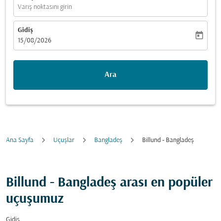
Varış noktasını girin
Gidiş
today
fc-booking-departure-date-aria-label
15/08/2026
Ara
Ana Sayfa
Uçuşlar
Bangladeş
Billund - Bangladeş
Billund - Bangladeş arası en popüler
uçuşumuz
Gidiş