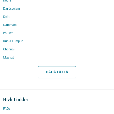
Kochi
Darüsselam
Delhi
Dammam
Phuket
Kuala Lumpur
Chennai
Maskat
DAHA FAZLA
Hızlı Linkler
FAQs