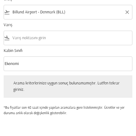
flight_takeoff
close
Varış
flight_land
Kabin Sınıfı
keyboard_arrow_down
Ekonomi
Kabin Sınıfı option Ekonomi Selected
Arama kriterlerinize uygun sonuç bulunamamıştır. Lutfen tekrar giriniz.
Arama kriterlerinize uygun sonuç bulunamamıştır. Lutfen tekrar
giriniz.
*Bu fiyatlar son 48 saat içinde yapılan aramalara gore listelenmiştir. Ücretler ve yer
durumu anlık olarak değişkenlik gösterebilir.