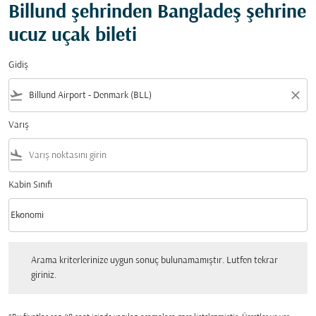
Billund şehrinden Bangladeş şehrine
ucuz uçak bileti
Gidiş
flight_takeoff
close
Varış
flight_land
Kabin Sınıfı
keyboard_arrow_down
Ekonomi
Kabin Sınıfı option Ekonomi Selected
Arama kriterlerinize uygun sonuç bulunamamıştır. Lutfen tekrar giriniz.
Arama kriterlerinize uygun sonuç bulunamamıştır. Lutfen tekrar
giriniz.