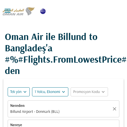

Oman Air ile Billund to
Bangladeş'a
#%#Flights.FromLowestPrice
den
expand_more
expand_more
expand_more
Tek yön
1 Yolcu, Ekonomi
Promosyon Kodu
Nereden
close
Billund Airport - Denmark (BLL)
Nereye