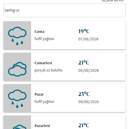
Sıcaklık Birimi
:
Weather unit option Santigrat Selected
keyboard_arrow_down
Santigrat
19°C
Cuma
hafif yağmur
07/08/2026
21°C
Cumartesi
parçalı az bulutlu
08/08/2026
23°C
Pazar
hafif yağmur
09/08/2026
21°C
Pazartesi