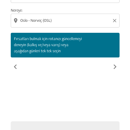
Nereye:
location_on
close
Fırsatları bulmak için rotanızı güncellemeyi
deneyin (kalkış ve/veya varış) veya
aşağıdan günleri tek tek seçin
chevron_left
chevron_right