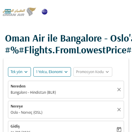

Oman Air ile Bangalore - Oslo'
#%#Flights.FromLowestPrice
expand_more
expand_more
expand_more
Tek yön
1 Yolcu, Ekonomi
Promosyon Kodu
Nereden
close
Bangalore - Hindistan (BLR)
Nereye
close
Oslo - Norveç (OSL)
Gidiş
today