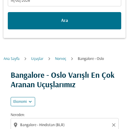
fc-booking-departure-date-aria-label
14/08/2026
Ara
Ana Sayfa
Uçuşlar
Norveç
Bangalore - Oslo
Fırsatları bulmak için rotanızı güncellemeyi deneyin (ka
Bangalore - Oslo Varışlı En Çok
Aranan Uçuşlarımız
expand_more
Ekonomi
Nereden:
location_on
close