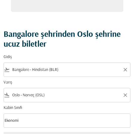
Bangalore şehrinden Oslo şehrine
ucuz biletler
Gidiş
flight_takeoff
close
Varış
flight_land
close
Kabin Sınıfı
keyboard_arrow_down
Ekonomi
Kabin Sınıfı option Ekonomi Selected